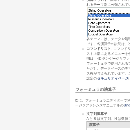
れるテーマ別に分類されてい
各テーマには、データや処
です。各演算子の説明は、
コマンドリスト
: コマン
スト上部にあるメニューを
明は、4D
ランゲージリファ
フォーミュラで使用される
ただし、データベースのデ
ス権が与えられています。
設定の
セキュリティページ
フォーミュラの演算子
次に、フォーミュラエディターで
ージリファレンス
マニュアルの
Und
文字列演算子
A と B は文字列、N は数
演算子