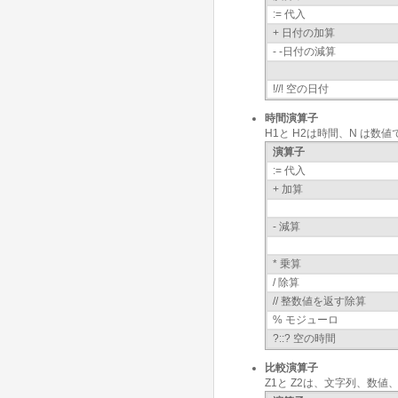
:= 代入
+ 日付の加算
- -日付の減算
!//! 空の日付
時間演算子
H1と H2は時間、N は数値
演算子
:= 代入
+ 加算
- 減算
* 乗算
/ 除算
// 整数値を返す除算
% モジューロ
?::? 空の時間
比較演算子
Z1と Z2は、文字列、数