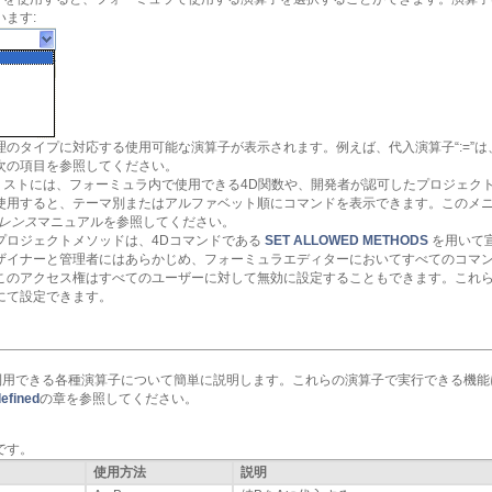
ます:
理のタイプに対応する使用可能な演算子が表示されます。例えば、代入演算子“:=”
次の項目を参照してください。
ドリストには、フォーミュラ内で使用できる4D関数や、開発者が認可したプロジェク
使用すると、テーマ別またはアルファベット順にコマンドを表示できます。このメニ
レンス
マニュアルを参照してください。
プロジェクトメソッドは、4Dコマンドである
SET ALLOWED METHODS
を用いて
ザイナーと管理者にはあらかじめ、フォーミュラエディターにおいてすべてのコマ
このアクセス権はすべてのユーザーに対して無効に設定することもできます。これ
にて設定できます。
利用できる各種演算子について簡単に説明します。これらの演算子で実行できる機能
efined
の章を参照してください。
値です。
使用方法
説明