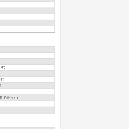
す)
す)
)
)
数で表わす)