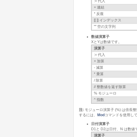
:= 代入
+ 連結
* 反復
[[ ]] インデックス
"" 空の文字列
数値演算子
XとYは数値です。
演算子
:= 代入
+ 加算
- 減算
* 乗算
/ 除算
// 整数値を返す除算
% モジューロ
^ 指数
注:
モジューロ演算子 (%) は倍長
するには、
Mod
コマンドを使用し
日付演算子
D1と D2は日付、N は数値
演算子