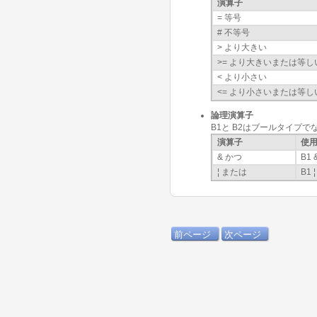
演算子
= 等号
# 不等号
> より大きい
>= より大きいまたは等し
< より小さい
<= より小さいまたは等し
論理演算子
B1と B2はブールタイプでなけ
演算子
使
& かつ
B1 
¦ または
B1 ¦
前ページ
次ページ