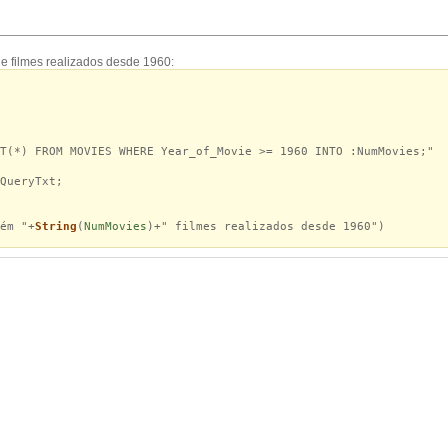
e filmes realizados desde 1960:
T(*) FROM MOVIES WHERE Year_of_Movie >= 1960 INTO :NumMovies;"
ueryTxt;
ém "+
String
(
NumMovies
)+" filmes realizados desde 1960")