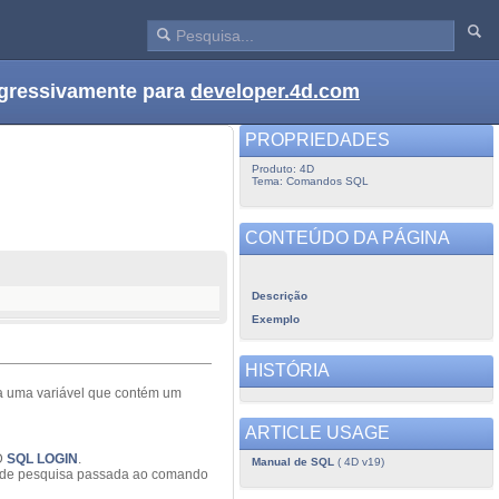
ogressivamente para
developer.4d.com
PROPRIEDADES
Produto: 4D
Tema: Comandos SQL
CONTEÚDO DA PÁGINA
Descrição
Exemplo
HISTÓRIA
a uma variável que contém um
ARTICLE USAGE
4D
SQL LOGIN
.
Manual de SQL
( 4D v19)
ia de pesquisa passada ao comando