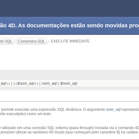
tação 4D. As documentações estão sendo movidas pr
de SQL
Comandos SQL
EXECUTE IMMEDIATE
E
>> | <<$
>> | :
| :$nom_
sql
nom_sql
nom_sql
sql
E
permite executar uma expressão SQL dinâmica. O argumento
nom_sql
represent
erão executados como um todo.
 utilizado em uma conexão SQL externa (pass-through) iniciada via o comando 
ossível utilizar as variáveis 4D locais (que começam pelo caractere $) na cade