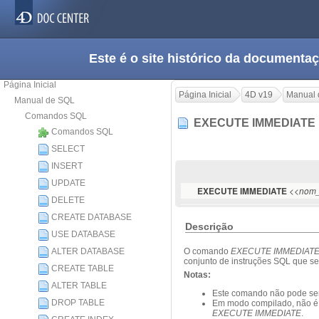
Este é o site histórico da documen
Página Inicial
Página Inicial
4D v19
Manual 
Manual de SQL
Comandos SQL
EXECUTE IMMEDIAT
Comandos SQL
SELECT
INSERT
UPDATE
<<
EXECUTE IMMEDIATE
nom_
DELETE
CREATE DATABASE
Descrição
USE DATABASE
ALTER DATABASE
O comando
EXECUTE IMMEDIAT
conjunto de instruções SQL que s
CREATE TABLE
Notas:
ALTER TABLE
Este comando não pode ser
DROP TABLE
Em modo compilado, não é p
EXECUTE IMMEDIATE
.