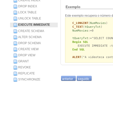
CREATE INDEX
DROP INDEX
Exemplo
LOCK TABLE
Este exemplo recupera o número d
UNLOCK TABLE
C_LONGINT
(
NumMovies
)
EXECUTE IMMEDIATE
C_TEXT
(
tQueryTxt
)
NumMovies
:=0
CREATE SCHEMA
ALTER SCHEMA
tQueryTxt
:="SELECT COUN
Begin SQL
DROP SCHEMA
EXECUTE IMMEDIATE :tQ
CREATE VIEW
End SQL
DROP VIEW
ALERT
("A videoteca cont
GRANT
REVOKE
REPLICATE
anterior
seguido
SYNCHRONIZE