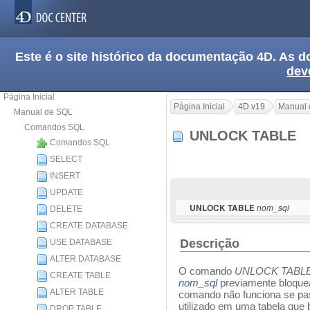
Este é o site histórico da documentação 4D. As
dev
Página Inicial
Página Inicial
4D v19
Manual 
Manual de SQL
Comandos SQL
UNLOCK TABLE
Comandos SQL
SELECT
INSERT
UPDATE
UNLOCK TABLE
nom_sql
DELETE
CREATE DATABASE
Descrição
USE DATABASE
ALTER DATABASE
O comando
UNLOCK TABL
CREATE TABLE
nom_sql
previamente bloqu
ALTER TABLE
comando não funciona se pa
utilizado em uma tabela que 
DROP TABLE