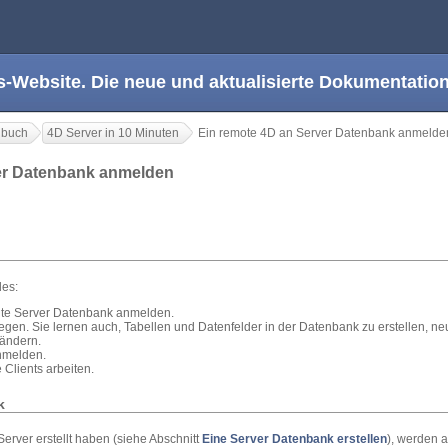
s-Website. Die neue und aktualisierte Dokumentation
dbuch
4D Server in 10 Minuten
Ein remote 4D an Server Datenbank anmelde
ver Datenbank anmelden
des:
llte Server Datenbank anmelden.
egen. Sie lernen auch, Tabellen und Datenfelder in der Datenbank zu erstellen, 
ändern.
nmelden.
 Clients arbeiten.
k
erver erstellt haben (siehe Abschnitt
Eine Server Datenbank erstellen
), werden 