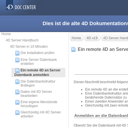
Dies ist die alte 4D Dokumentation
Home
Home
4D v19
4D Server Han
4D Server Handbuch
4D Server in 10 Minuten
Ein remote 4D an Ser
Die Installation prüfen
Eine Server Datenbank
erstellen
Ein remote 4D an Server
Datenbank anmelden
Die Datenbankstruktur
Dieser Abschnitt beschreibt folgen
festlegen
Ein remote 4D an die erste
Daten mit 4D Server
Eine Datenbankstruktur anl
bearbeiten
bestehende Datensätze zu 
Einen zweiten Anwender a
Eine eigene Menüleiste
Gleichzeitig mit zwei remote
hinzufügen
Gleichzeitig mit 4D Server
Anmelden an die Datenban
arbeiten
Obwohl Sie die Datenbank mit 4D S