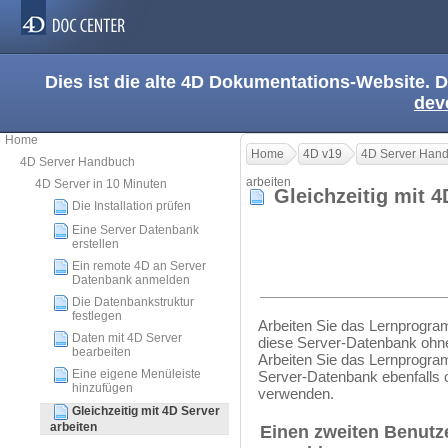
Dies ist die alte 4D Dokumentations-Website. D
dev
Home
Home
4D v19
4D Server Han
4D Server Handbuch
arbeiten
4D Server in 10 Minuten
Gleichzeitig mit 
Die Installation prüfen
Eine Server Datenbank
erstellen
Ein remote 4D an Server
Datenbank anmelden
Die Datenbankstruktur
festlegen
Arbeiten Sie das Lernprogr
Daten mit 4D Server
diese Server-Datenbank ohn
bearbeiten
Arbeiten Sie das Lernprogra
Eine eigene Menüleiste
Server-Datenbank ebenfalls
hinzufügen
verwenden.
Gleichzeitig mit 4D Server
arbeiten
Einen zweiten Benutz