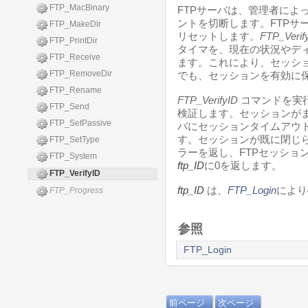
FTP_MacBinary
FTPサーバは、管理者によ
ントを切断します。FTPサ
FTP_MakeDir
リセットします。
FTP_Verif
FTP_PrintDir
タイマを、現在の状況やデ
FTP_Receive
ます。これにより、セッシ
FTP_RemoveDir
でも、セッションを有効に
FTP_Rename
FTP_VerifyID
コマンドを実
FTP_Send
検証します。セッションがま
FTP_SetPassive
バにセッションタイムアウ
す。セッションが既に閉じ
FTP_SetType
ラーを返し、FTPセッショ
FTP_System
ftp_ID
に0を返します。
FTP_VerifyID
ftp_ID
は、
FTP_Login
により
FTP_Progress
参照
FTP_Login
前ページ
次ページ