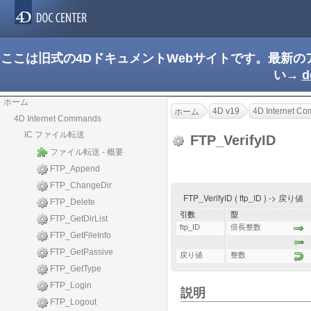
ここは旧式の4DドキュメントWebサイトです。最新
い→
d
ホーム
4D v19
4D Internet C
ホーム
4D Internet Commands
IC ファイル転送
FTP_VerifyID
ファイル転送 - 概要
FTP_Append
FTP_ChangeDir
FTP_VerifyID ( ftp_ID ) -> 戻り値
FTP_Delete
引数
型
FTP_GetDirList
ftp_ID
倍長整数
FTP_GetFileInfo
FTP_GetPassive
戻り値
整数
FTP_GetType
FTP_Login
説明
FTP_Logout