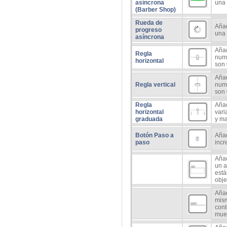
asíncrona
una 
(Barber Shop)
Rueda de
Añad
progreso
una 
asíncrona
Añad
Regla
numé
horizontal
son 
Añad
Regla vertical
numé
son 
Regla
Añad
horizontal
vari
graduada
y ma
Botón Paso a
Aña
paso
incr
Aña
un a
está
obje
Aña
mis
cont
mue