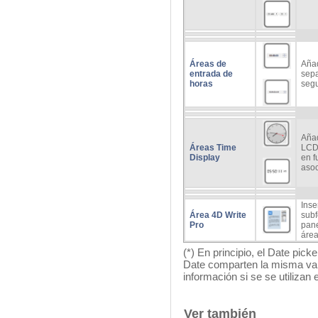
Áreas de
Añad
entrada de
sepa
horas
segu
Añad
Áreas Time
LCD)
Display
en f
asoc
Inse
Área 4D Write
subf
Pro
pane
área
(*) En principio, el Date pick
Date comparten la misma var
información si se se utilizan
Ver también