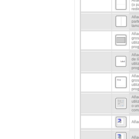
Añad
(o p
redi
Añad
part
tama
Añad
gros
util
pro
Añad
de l
util
pro
Añad
gros
util
pro
Añad
util
o un
com
Añad
Añad