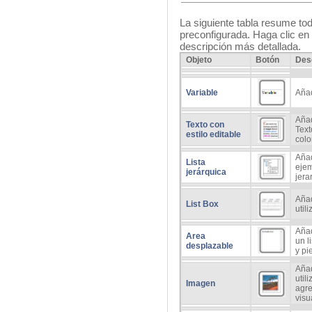
La siguiente tabla resume todo
preconfigurada. Haga clic en
descripción más detallada.
Objeto
Botón
Des
Variable
Añad
Añad
Texto con
Text
estilo editable
colo
Añad
Lista
ejem
jerárquica
jera
Añad
List Box
util
Añad
Area
un l
desplazable
y pi
Añad
util
Imagen
agre
visu