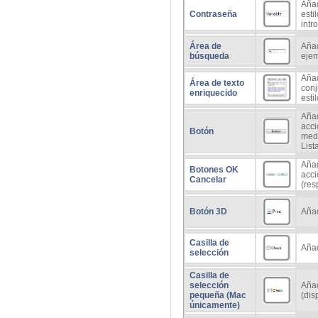
Añad
Contraseña
esti
intr
Área de
Añad
búsqueda
ejem
Añad
Área de texto
conj
enriquecido
esti
Añad
acci
Botón
medi
List
Añad
Botones OK
acci
Cancelar
(res
Botón 3D
Añad
Casilla de
Añad
selección
Casilla de
selección
Añad
pequeña (Mac
(dis
únicamente)