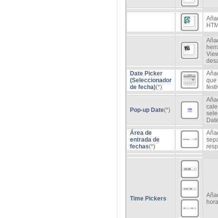
Añad
HTML
Añad
herr
View
desa
Date Picker
Añad
(Seleccionador
que 
de fecha)
(*)
fest
Añad
cale
Pop-up Date
(*)
sele
Date
Área de
Aña
entrada de
sep
fechas
(*)
resp
Añad
Time Pickers
hora