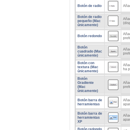
Botón de radio
Añad
Botón de radio
Aña
pequeño (Mac
(dis
únicamente)
Añad
Botón redondo
pref
Botón
Añad
cuadrado (Mac
pref
únicamente)
Botón con
Añad
textura (Mac
ha p
únicamente)
Botón
Gradiente
Añad
(Mac
pref
únicamente)
Botón barra de
Añad
herramientas
apar
Botón barra de
Añad
herramientas
apar
XP
Botón redondo