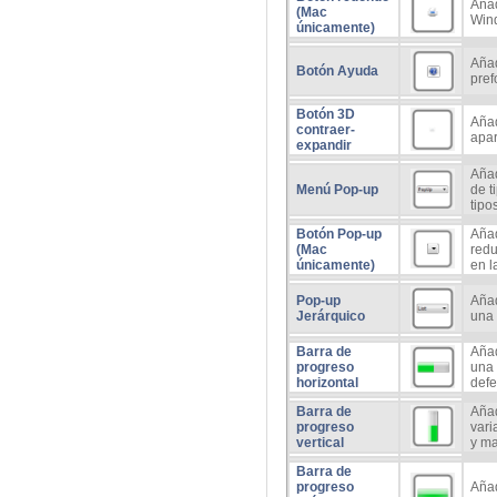
Añad
(Mac
Win
únicamente)
Añad
Botón Ayuda
pref
Botón 3D
Añad
contraer-
apar
expandir
Aña
Menú Pop-up
de t
tipo
Botón Pop-up
Aña
(Mac
redu
únicamente)
en l
Pop-up
Aña
Jerárquico
una 
Barra de
Añad
progreso
una 
horizontal
defe
Barra de
Añad
progreso
vari
vertical
y ma
Barra de
progreso
Aña