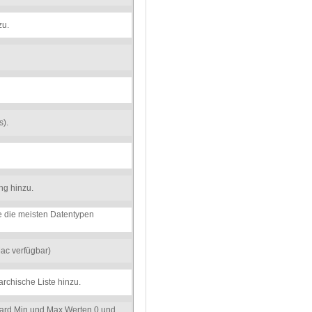
zu.
s).
ng hinzu.
e die meisten Datentypen
Mac verfügbar)
rchische Liste hinzu.
ndard Min und Max Werten 0 und