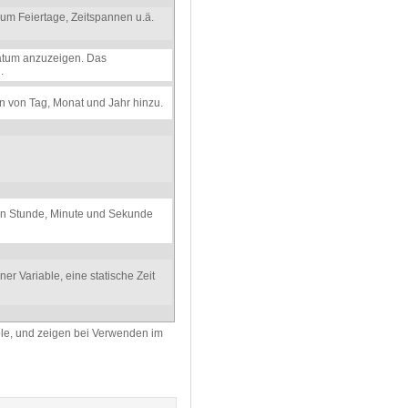
 um Feiertage, Zeitspannen u.ä.
atum anzuzeigen. Das
.
n von Tag, Monat und Jahr hinzu.
von Stunde, Minute und Sekunde
r Variable, eine statische Zeit
ble, und zeigen bei Verwenden im