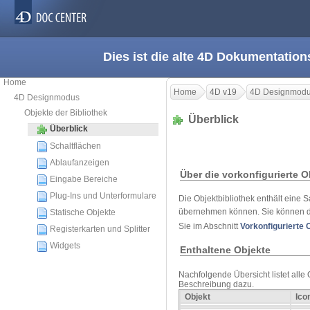
Dies ist die alte 4D Dokumentation
Home
Home
4D v19
4D Designmod
4D Designmodus
Objekte der Bibliothek
Überblick
Überblick
Schaltflächen
Ablaufanzeigen
Über die vorkonfigurierte O
Eingabe Bereiche
Plug-Ins und Unterformulare
Die Objektbibliothek enthält eine 
übernehmen können. Sie können di
Statische Objekte
Sie im Abschnitt
Vorkonfigurierte 
Registerkarten und Splitter
Widgets
Enthaltene Objekte
Nachfolgende Übersicht listet alle 
Beschreibung dazu.
Objekt
Ico