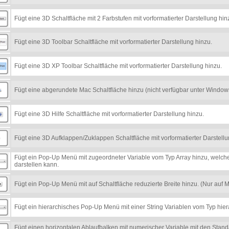
Fügt eine 3D Schaltfläche mit 2 Farbstufen mit vorformatierter Darstellung hin
Fügt eine 3D Toolbar Schaltfläche mit vorformatierter Darstellung hinzu.
Fügt eine 3D XP Toolbar Schaltfläche mit vorformatierter Darstellung hinzu.
Fügt eine abgerundete Mac Schaltfläche hinzu (nicht verfügbar unter Window
Fügt eine 3D Hilfe Schaltfläche mit vorformatierter Darstellung hinzu.
Fügt eine 3D Aufklappen/Zuklappen Schaltfläche mit vorformatierter Darstellu
Fügt ein Pop-Up Menü mit zugeordneter Variable vom Typ Array hinzu, welch
darstellen kann.
Fügt ein Pop-Up Menü mit auf Schaltfläche reduzierte Breite hinzu. (Nur auf 
Fügt ein hierarchisches Pop-Up Menü mit einer String Variablen vom Typ hiera
Fügt einen horizontalen Ablaufbalken mit numerischer Variable mit den Sta