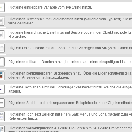
Fügt eine eingebbare Variable vom Typ String hinzu.
Fügt einen Textbereich mit Stilelementen hinzu (Variable vom Typ Text). Sie kö
farbe definieren.
Fügt eine hierarchische Liste hinzu mit Beispielcode in der Objektmethode fü
Hierarchie.
Fügt ein Objekt Listbox mit drei Spalten zum Anzeigen von Arrays mit Daten h
Fügt einen rollbaren Bereich hinzu, bestehend aus einer einspaltigen Listbox
Fügt einen konfigurierbaren Bildbereich hinzu. Über die Eigenschaftenliste lä
oder ein Anzeigeformat hinzuzufügen.
Fügt eine Textvariable mit der Stilvorlage “Password” hinzu, welche die ein
anzeigt.
Fügt einen Suchbereich mit anpassbarem Beispielcode in der Objektmethode
Fügt einen Rich Text Bereich mit einem Satz Menüs und Schaltflächen zum Ver
Referenzen hinzu.
Fügt einen vorkonfigurierten 4D Write Pro Bereich mit 4D Write Pro Widget m