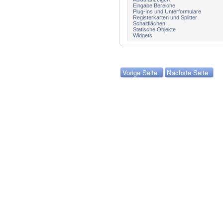
Eingabe Bereiche
Plug-Ins und Unterformulare
Registerkarten und Splitter
Schaltflächen
Statische Objekte
Widgets
Vorige Seite
Nächste Seite