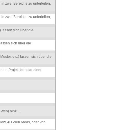
 in zwei Bereiche zu unterteilen,
 in zwei Bereiche zu unterteilen,
) lassen sich über die
 lassen sich über die
uster, etc.) lassen sich über die
r ein Projektformular einer
 Web) hinzu.
 View, 4D Web Areas, oder von