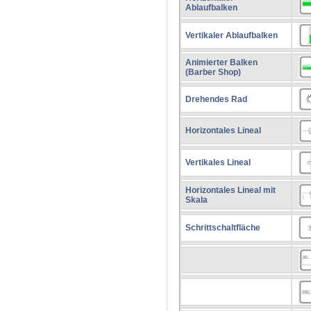
Ablaufbalken
Vertikaler Ablaufbalken
Animierter Balken
(Barber Shop)
Drehendes Rad
Horizontales Lineal
Vertikales Lineal
Horizontales Lineal mit
Skala
Schrittschaltfläche