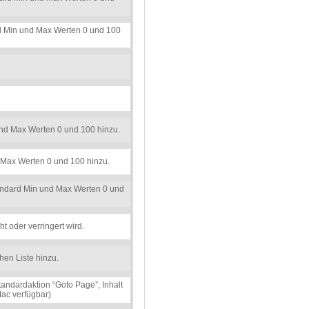
rd Min und Max Werten 0 und 100
 und Max Werten 0 und 100 hinzu.
d Max Werten 0 und 100 hinzu.
Standard Min und Max Werten 0 und
t oder verringert wird.
hen Liste hinzu.
tandardaktion “Goto Page”, Inhalt
Mac verfügbar)