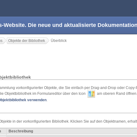
s-Website. Die neue und aktualisierte Dokumentation
us
Objekte der Bibliothek
Überblick
bjektbibliothek
Sammlung vorkonfigurierter Objekte, die Sie einfach per Drag-and-Drop oder Copy-
e Objektbibliothek im Formulareditor über den Icon
am oberen Rand öffnen. 
Objektbibliothek verwenden
.
Objekte in der vorkonfigurierten Bibliothek. Klicken Sie auf den Objektnamen, erhal
n
Beschreibung