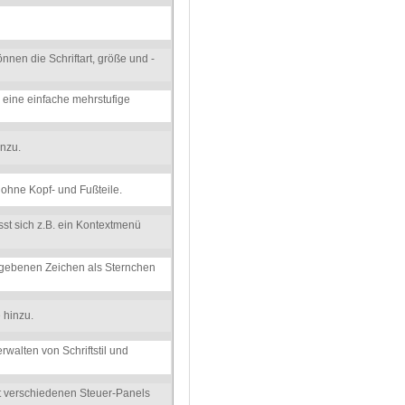
nnen die Schriftart, größe und -
r eine einfache mehrstufige
inzu.
 ohne Kopf- und Fußteile.
sst sich z.B. ein Kontextmenü
gegebenen Zeichen als Sternchen
 hinzu.
walten von Schriftstil und
it verschiedenen Steuer-Panels