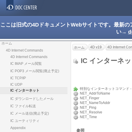
ここは旧式の4DドキュメントWebサイトです。最新
い→
d
ホーム
4D v19
4D Internet C
ホーム
4D Internet Commands
4D Internet Commands
IC インターネ
IC IMAP メール閲覧
IC POP3 メール閲覧(廃止予定)
IC TCP/IP
IC UDP
特別なインターネットコマンド -
IC インターネット
NET_AddrToName
NET_Finger
IC ダウンロードしたメール
NET_NameToAddr
IC ファイル転送
NET_Ping
NET_Resolve
IC メール送信(廃止予定)
NET_Time
IC ユーティリティ
Appendix
参照