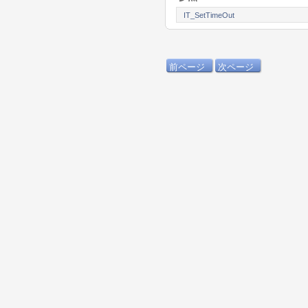
IT_SetTimeOut
前ページ
次ページ