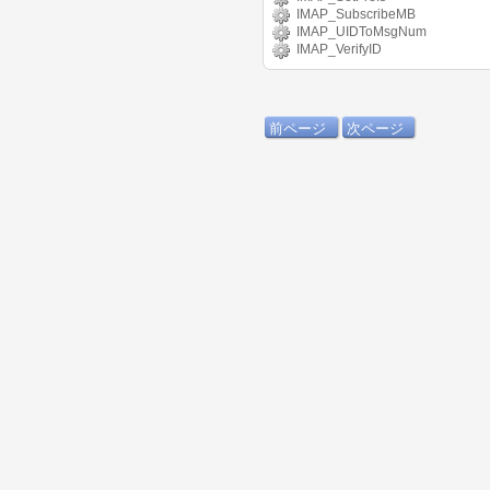
IMAP_SubscribeMB
IMAP_UIDToMsgNum
IMAP_VerifyID
前ページ
次ページ