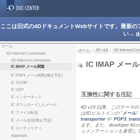
ここは旧式の4DドキュメントWebサイトです。最新
い→
d
ホーム
4D v19
4D Internet C
ホーム
4D Internet Commands
4D Internet Commands
IC IMAP メ
IC IMAP メール閲覧
IC POP3 メール閲覧(廃止予定)
IC TCP/IP
IC UDP
互換性に関する注記
IC インターネット
IC ダウンロードしたメール
4D v19
以降、このテーマの
IC ファイル転送
は4D
ビルトインの "
メール
transporter
や
POP3_transp
IC メール送信(廃止予定)
ます。また、
developer.4d.
IC ユーティリティ
ュメンテーションも参照し
Appendix