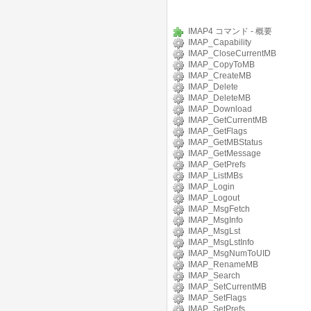
IMAP4 コマンド - 概要
IMAP_Capability
IMAP_CloseCurrentMB
IMAP_CopyToMB
IMAP_CreateMB
IMAP_Delete
IMAP_DeleteMB
IMAP_Download
IMAP_GetCurrentMB
IMAP_GetFlags
IMAP_GetMBStatus
IMAP_GetMessage
IMAP_GetPrefs
IMAP_ListMBs
IMAP_Login
IMAP_Logout
IMAP_MsgFetch
IMAP_MsgInfo
IMAP_MsgLst
IMAP_MsgLstInfo
IMAP_MsgNumToUID
IMAP_RenameMB
IMAP_Search
IMAP_SetCurrentMB
IMAP_SetFlags
IMAP_SetPrefs