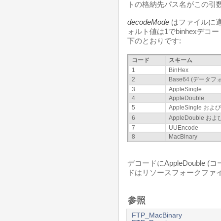
トの格納先パス名がこの引
decodeMode
はファイルに
ォルト値は1でbinhexデ
下のとおりです:
コード
スキーム
1
BinHex
2
Base64 (データ
3
AppleSingle
4
AppleDouble
5
AppleSingle および
6
AppleDouble およ
7
UUEncode
8
MacBinary
デコードにAppleDouble 
ドはリソースフォークファイル"
参照
FTP_MacBinary