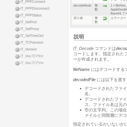
IT_PPPConnect
decodeMode
整
1 = BinHex
IT_PPPDisconnect
数
AppleDoubl
Base64, 7 
IT_PPPStatus
戻り値
整
エラーコー
IT_SetPort
数
IT_SetProxy
IT_SetTimeOut
説明
IT_TCPversion
IT_Decode
コマンドは
deco
IT_Version
コードします。指定された
IT_MacTCPInit
ーが作成されます。
IT_MacTCPVer
fileName
にはデコードする
decodedFile
には以下を渡す
デコードされたファイ
名。
デコードされたファイ
ス。ファイル名は元の
空の文字列。この場合
ァイルと同階層にデコ
指定されているかいないか