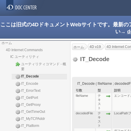
ここは旧式の4DドキュメントWebサイトです。最新
い→
d
ホーム
4D v19
4D Internet C
ホーム
4D Internet Commands
IC ユーティリティ
IT_Decode
ユーティリティコマンド - 概
要
IT_Decode
IT_Decode ( fileName ; decoded
IT_Encode
IT_ErrorText
引数
型
説明
fileName
テ
エンコードさ
IT_GetPort
キ
ス
IT_GetProxy
ト
IT_GetTimeOut
decodedFile
テ
LocalPa
キ
IT_MyTCPAddr
ス
IT_Platform
ト
デコードさ