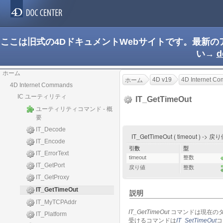
ここは旧式の4DドキュメントWebサイトです。最新
い→
d
ホーム
4D v19
4D Internet C
ホーム
4D Internet Commands
IC ユーティリティ
IT_GetTimeOut
ユーティリティコマンド - 概
要
IT_Decode
IT_GetTimeOut ( timeout ) -> 戻
IT_Encode
引数
型
IT_ErrorText
timeout
整数
IT_GetPort
戻り値
整数
IT_GetProxy
IT_GetTimeOut
説明
IT_MyTCPAddr
IT_GetTimeOut
コマンドは現在の
IT_Platform
受けるコマンドは
IT_SetTimeOut
コ