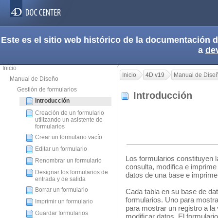
Este es el sitio web histórico de la documentación
a
de
Inicio
Inicio
4D v19
Manual de Dise
Manual de Diseño
Gestión de formularios
Introducción
Introducción
Creación de un formulario
utilizando un asistente de
formularios
Crear un formulario vacío
Editar un formulario
Los formularios constituyen la
Renombrar un formulario
consulta, modifica e imprime 
Designar los formularios de
datos de una base e imprime 
entrada y de salida
Borrar un formulario
Cada tabla en su base de dat
formularios. Uno para mostrar 
Imprimir un formulario
para mostrar un registro a la 
Guardar formularios
modificar datos. El formulario