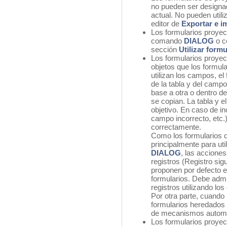
no pueden ser designad
actual. No pueden utili
editor de
Exportar e i
Los formularios proyec
comando
DIALOG
o c
sección
Utilizar form
Los formularios proye
objetos que los formul
utilizan los campos, e
de la tabla y del camp
base a otra o dentro d
se copian. La tabla y e
objetivo. En caso de in
campo incorrecto, etc.)
correctamente.
Como los formularios 
principalmente para ut
DIALOG
, las acciones
registros (Registro sigu
proponen por defecto en
formularios. Debe admin
registros utilizando lo
Por otra parte, cuando 
formularios heredados p
de mecanismos automát
Los formularios proyec