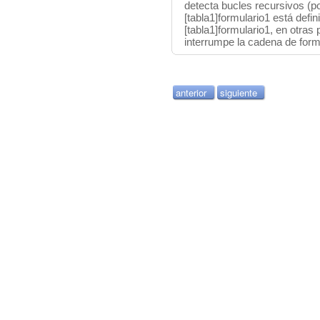
detecta bucles recursivos (po
[tabla1]formulario1 está def
[tabla1]formulario1, en otra
interrumpe la cadena de form
anterior
siguiente