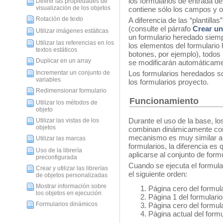
los formularios de entrada de
Definir las propiedades de
visualización de los objetos
contiene sólo los campos y o
Rotación de texto
A diferencia de las “plantilla
(consulte el párrafo
Crear un
Utilizar imágenes estáticas
un formulario heredado siemp
Utilizar las referencias en los
los elementos del formulario 
textos estáticos
botones, por ejemplo), todos 
Duplicar en un array
se modificarán automáticame
Incrementar un conjunto de
Los formularios heredados so
variables
los formularios proyecto.
Redimensionar formulario
Funcionamiento
Utilizar los métodos de
objeto
Durante el uso de la base, lo
Utilizar las vistas de los
objetos
combinan dinámicamente con l
mecanismo es muy similar a 
Utilizar las marcas
formularios, la diferencia es
Uso de la librería
aplicarse al conjunto de form
preconfigurada
Cuando se ejecuta el formula
Crear y utilizar las librerías
el siguiente orden:
de objetos personalizadas
Mostrar información sobre
Página cero del formul
los objetos en ejecución
Página 1 del formulari
Formularios dinámicos
Página cero del formula
Página actual del formu