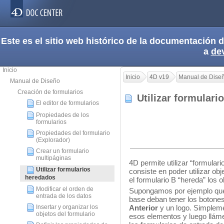
Este es el sitio web histórico de la documentación
a
de
Inicio
Inicio
4D v19
Manual de Dise
Manual de Diseño
Creación de formularios
Utilizar formular
El editor de formularios
Propiedades de los
formularios
Propiedades del formulario
(Explorador)
Crear un formulario
multipáginas
4D permite utilizar “formulari
Utilizar formularios
consiste en poder utilizar obj
heredados
el formulario B “hereda” los o
Modificar el orden de
Supongamos por ejemplo que 
entrada de los datos
base deban tener los botone
Insertar y organizar los
Anterior
y un logo. Simplem
objetos del formulario
esos elementos y luego llám