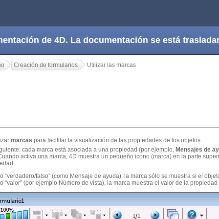
cumentación de 4D. La documentación se está trasla
ño
Creación de formularios
Utilizar las marcas
lizar
marcas
para facilitar la visualización de las propiedades de los objetos.
 siguiente: cada marca está asociada a una propiedad (por ejemplo,
Mensajes de a
uando activa una marca, 4D muestra un pequeño icono (marca) en la parte superio
iedad.
o “verdadero/falso” (como Mensaje de ayuda), la marca sólo se muestra si el objet
o “valor” (por ejemplo Número de vista), la marca muestra el valor de la propiedad