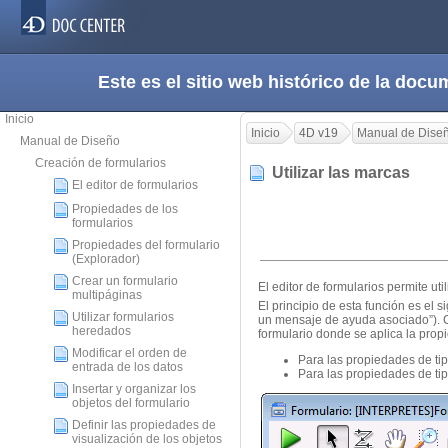
Este es el sitio web histórico de la do
Inicio
Inicio
4D v19
Manual de Dise
Manual de Diseño
Creación de formularios
Utilizar las marcas
El editor de formularios
Propiedades de los
formularios
Propiedades del formulario
(Explorador)
Crear un formulario
El editor de formularios permite uti
multipáginas
El principio de esta función es el
Utilizar formularios
un mensaje de ayuda asociado”). C
heredados
formulario donde se aplica la prop
Modificar el orden de
Para las propiedades de tip
entrada de los datos
Para las propiedades de tip
Insertar y organizar los
objetos del formulario
Definir las propiedades de
visualización de los objetos