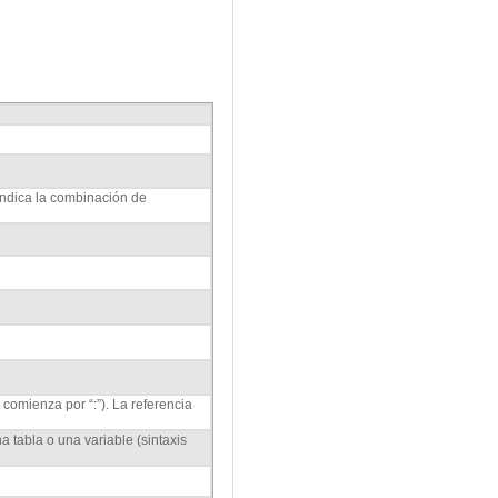
indica la combinación de
comienza por “:”). La referencia
 tabla o una variable (sintaxis