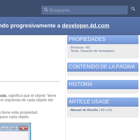
dando progresivamente a
developer.4d.com
PROPIEDADES
Producto: 4D
Tema: Creación de formularios
CONTENIDO DE LA PÁGINA
HISTORIA
yuda
, significa que el objeto “tiene
r izquierda de cada objeto del
ARTICLE USAGE
Manual de Diseño
( 4D v19)
o tiene esta propiedad.
 para cada objeto.