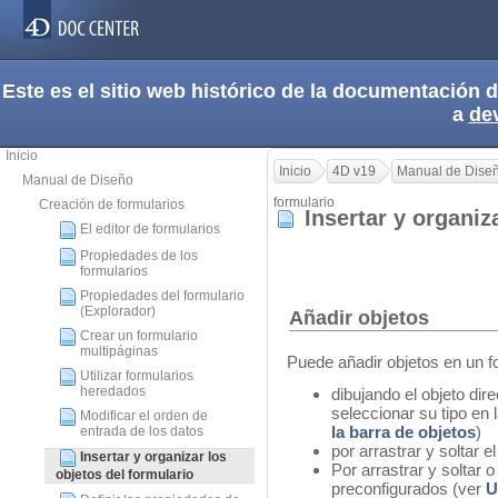
Este es el sitio web histórico de la documentación
a
de
Inicio
Inicio
4D v19
Manual de Dise
Manual de Diseño
formulario
Creación de formularios
Insertar y organiz
El editor de formularios
Propiedades de los
formularios
Propiedades del formulario
(Explorador)
Añadir objetos
Crear un formulario
multipáginas
Puede añadir objetos en un 
Utilizar formularios
heredados
dibujando el objeto dir
seleccionar su tipo en 
Modificar el orden de
la barra de objetos
)
entrada de los datos
por arrastrar y soltar e
Insertar y organizar los
Por arrastrar y soltar o
objetos del formulario
preconfigurados (ver
U