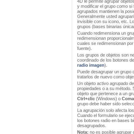
4D le permite agrupar objet
y modificar el grupo como si 
agrupados mantienen la posi
Generalmente usted agruparí
invisible con su icono, etc. 
grupos (bases binarias únic
Cuando redimensiona un grupo
redimensionan proporcionalme
cuales se redimensionan po
fuente).
Los grupos de objetos son ne
coordinado de los botones de
radio imagen
).
Puede desagrupar un grupo d
tratarlos de nuevo como obje
Un objeto activo agrupado d
propiedades o a su método. S
objeto que pertenece a un gr
Ctrl+clic
(Windows) o
Coman
grupo debe haber sido selec
La agrupación solo afecta los 
Cuando el formulario se ejec
los botones radio en bases b
desagrupados.
Nota:
no es posible agrupar o