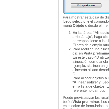
Para mostrar esta caja de diá
luego seleccione el comand
menú
Objeto
o desde el menú
En las áreas “Alineació
arriba/abajo”, haga clic
correspondiente a la al
El área de ejemplo mue
Para realizar una alin
clic en
Vista prelimin
En este caso 4D utiliza
alineación como ancla y
ejemplo, si alinea un g
alinearán al lado derec
O:
Para alinear objetos a 
“
Alinear sobre
” y lue
en la lista de objetos. 
referente no cambia.
Puede previsualizar los resul
botón
Vista preliminar
. Los
en el editor de formularios, 