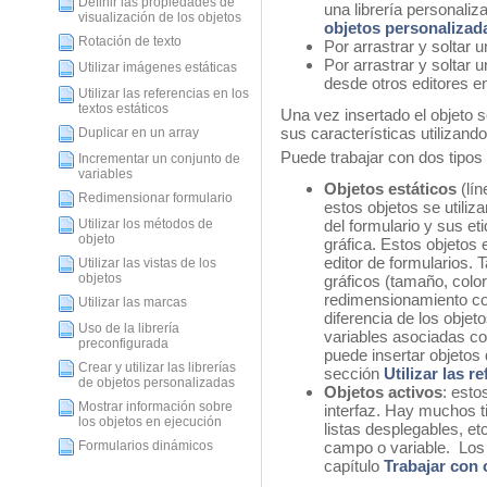
Definir las propiedades de
una librería personaliz
visualización de los objetos
objetos personalizad
Rotación de texto
Por arrastrar y soltar 
Por arrastrar y soltar
Utilizar imágenes estáticas
desde otros editores en
Utilizar las referencias en los
textos estáticos
Una vez insertado el objeto s
sus características utilizando
Duplicar en un array
Puede trabajar con dos tipos 
Incrementar un conjunto de
variables
Objetos estáticos
(lín
Redimensionar formulario
estos objetos se utiliz
Utilizar los métodos de
del formulario y sus et
objeto
gráfica. Estos objetos 
editor de formularios. 
Utilizar las vistas de los
objetos
gráficos (tamaño, color
redimensionamiento con
Utilizar las marcas
diferencia de los objeto
Uso de la librería
variables asociadas co
preconfigurada
puede insertar objetos 
Crear y utilizar las librerías
sección
Utilizar las r
de objetos personalizadas
Objetos activos
: esto
Mostrar información sobre
interfaz. Hay muchos t
los objetos en ejecución
listas desplegables, e
Formularios dinámicos
campo o variable. Los 
capítulo
Trabajar con 