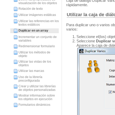
caja de diálogo Duplicar Vario
visualización de los objetos
rápidamente.
Rotación de texto
Utilizar la caja de diá
Utilizar imágenes estáticas
Utilizar las referencias en los
Para duplicar uno o varios obj
textos estáticos
varios:
Duplicar en un array
Seleccione el(los) objet
Incrementar un conjunto de
Seleccione
Duplicar va
variables
Aparece la caja de diál
Redimensionar formulario
Utilizar los métodos de
objeto
Utilizar las vistas de los
objetos
Utilizar las marcas
Uso de la librería
preconfigurada
Crear y utilizar las librerías
de objetos personalizadas
Mostrar información sobre
los objetos en ejecución
Formularios dinámicos