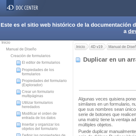
Este es el sitio web histórico de la documentación
a
de
Inicio
Inicio
4D v19
Manual de Dise
Manual de Diseño
Creación de formularios
Duplicar en un a
El editor de formularios
Propiedades de los
formularios
Propiedades del formulario
(Explorador)
Crear un formulario
multipáginas
Algunas veces quisiera poner
Utilizar formularios
similares en un formulario,
heredados
que sus nombres sean únicos
Modificar el orden de
serie de botones que realice
entrada de los datos
una matriz tiene la ventaja ad
múltiples objetos.
Insertar y organizar los
objetos del formulario
Puede duplicar manualmente un
Definir las propiedades de