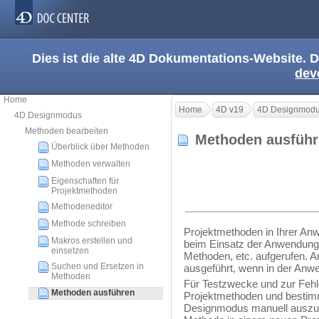
Dies ist die alte 4D Dokumentations-Website. D
dev
Home
Home
4D v19
4D Designmod
4D Designmodus
Methoden bearbeiten
Methoden ausfüh
Überblick über Methoden
Methoden verwalten
Eigenschaften für
Projektmethoden
Methodeneditor
Methode schreiben
Projektmethoden in Ihrer An
Makros erstellen und
beim Einsatz der Anwendung 
einsetzen
Methoden, etc. aufgerufen. 
Suchen und Ersetzen in
ausgeführt, wenn in der Anw
Methoden
Für Testzwecke und zur Fehl
Methoden ausführen
Projektmethoden und besti
Designmodus manuell auszufüh