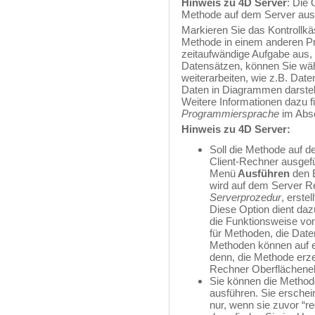
Hinweis zu 4D Server
: Die
Methode auf dem Server ausg
Markieren Sie das Kontrollk
Methode in einem anderen Pr
zeitaufwändige Aufgabe aus,
Datensätzen, können Sie wä
weiterarbeiten, wie z.B. Date
Daten in Diagrammen darstel
Weitere Informationen dazu 
Programmiersprache
im Abs
Hinweis zu
4D Server
:
Soll die Methode auf 
Client-Rechner ausgef
Menü
Ausführen
den 
wird auf dem Server R
Serverprozedur
, erste
Diese Option dient da
die Funktionsweise vo
für Methoden, die Date
Methoden können auf e
denn, die Methode erze
Rechner Oberflächene
Sie können die Methode
ausführen. Sie ersche
nur, wenn sie zuvor “re