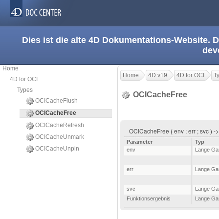
Dies ist die alte 4D Dokumentations-Website. D
dev
Home
Home
4D v19
4D for OCI
T
4D for OCI
Types
OCICacheFree
OCICacheFlush
OCICacheFree
OCICacheRefresh
OCICacheFree ( env ; err ; svc ) 
OCICacheUnmark
Parameter
Typ
OCICacheUnpin
env
Lange Ga
err
Lange Ga
svc
Lange Ga
Funktionsergebnis
Lange Ga