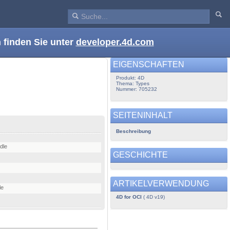
 finden Sie unter
developer.4d.com
EIGENSCHAFTEN
Produkt: 4D
Thema: Types
Nummer: 705232
SEITENINHALT
Beschreibung
dle
GESCHICHTE
ARTIKELVERWENDUNG
le
4D for OCI
( 4D v19)