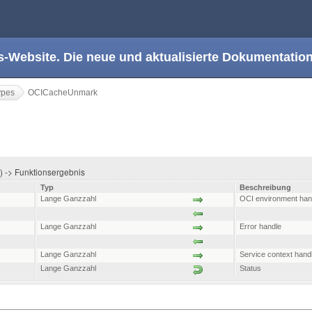
s-Website. Die neue und aktualisierte Dokumentation
ypes
OCICacheUnmark
 ) -> Funktionsergebnis
Typ
Beschreibung
Lange Ganzzahl
OCI environment han
Lange Ganzzahl
Error handle
Lange Ganzzahl
Service context hand
Lange Ganzzahl
Status