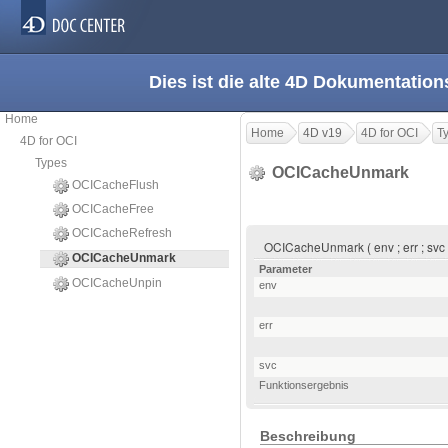
Dies ist die alte 4D Dokumentation
Home
Home
4D v19
4D for OCI
T
4D for OCI
Types
OCICacheUnmark
OCICacheFlush
OCICacheFree
OCICacheRefresh
OCICacheUnmark ( env ; err ; svc
OCICacheUnmark
Parameter
OCICacheUnpin
env
err
svc
Funktionsergebnis
Beschreibung