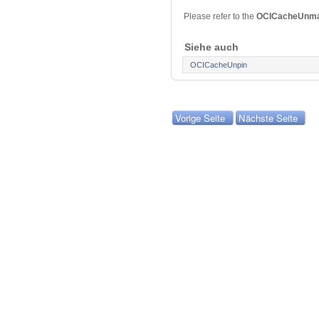
Please refer to the
OCICacheUnm
Siehe auch
OCICacheUnpin
Vorige Seite
Nächste Seite