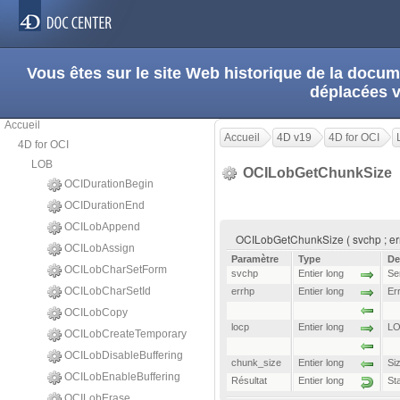
Vous êtes sur le site Web historique de la doc
déplacées 
Accueil
Accueil
4D v19
4D for OCI
4D for OCI
LOB
OCILobGetChunkSize
OCIDurationBegin
OCIDurationEnd
OCILobAppend
OCILobGetChunkSize ( svchp ; errh
OCILobAssign
Paramètre
Type
De
OCILobCharSetForm
svchp
Entier long
Se
OCILobCharSetId
errhp
Entier long
Er
OCILobCopy
locp
Entier long
LO
OCILobCreateTemporary
OCILobDisableBuffering
chunk_size
Entier long
Si
OCILobEnableBuffering
Résultat
Entier long
St
OCILobErase