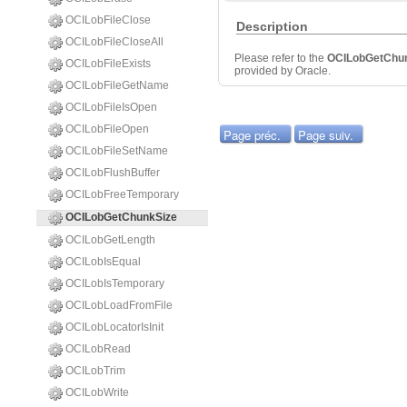
OCILobFileClose
Description
OCILobFileCloseAll
Please refer to the
OCILobGetChu
OCILobFileExists
provided by Oracle.
OCILobFileGetName
OCILobFileIsOpen
OCILobFileOpen
Page préc.
Page suiv.
OCILobFileSetName
OCILobFlushBuffer
OCILobFreeTemporary
OCILobGetChunkSize
OCILobGetLength
OCILobIsEqual
OCILobIsTemporary
OCILobLoadFromFile
OCILobLocatorIsInit
OCILobRead
OCILobTrim
OCILobWrite