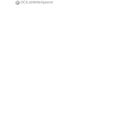
OCILobWriteAppend