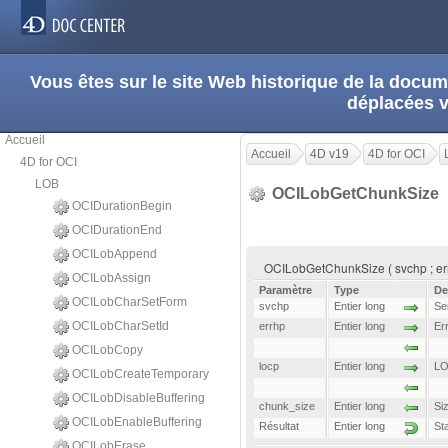
Vous êtes sur le site Web historique de la doc
déplacées 
Accueil
Accueil
4D v19
4D for OCI
4D for OCI
LOB
OCILobGetChunkSize
OCIDurationBegin
OCIDurationEnd
OCILobAppend
OCILobGetChunkSize ( svchp ; errh
OCILobAssign
Paramètre
Type
De
OCILobCharSetForm
svchp
Entier long
Se
OCILobCharSetId
errhp
Entier long
Er
OCILobCopy
locp
Entier long
LO
OCILobCreateTemporary
OCILobDisableBuffering
chunk_size
Entier long
Si
OCILobEnableBuffering
Résultat
Entier long
St
OCILobErase