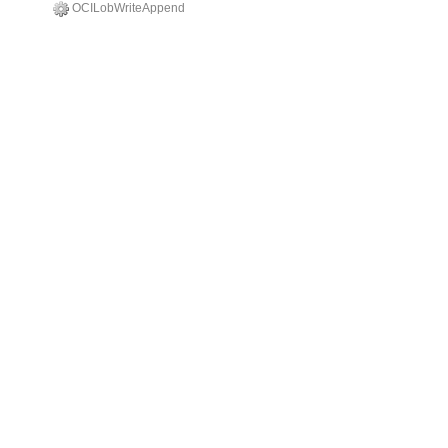
OCILobWriteAppend