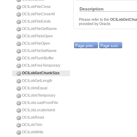
OCILobFileClose
Description
OCILobFileCloseAll
Please refer to the
OCILobGetChu
OCILobFileExists
provided by Oracle.
OCILobFileGetName
OCILobFileIsOpen
OCILobFileOpen
Page préc.
Page suiv.
OCILobFileSetName
OCILobFlushBuffer
OCILobFreeTemporary
OCILobGetChunkSize
OCILobGetLength
OCILobIsEqual
OCILobIsTemporary
OCILobLoadFromFile
OCILobLocatorIsInit
OCILobRead
OCILobTrim
OCILobWrite