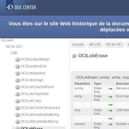
Vous êtes sur le site Web historique de la doc
déplacées 
Accueil
Accueil
4D v19
4D for OCI
4D for OCI
LOB
OCILobErase
OCIDurationBegin
OCIDurationEnd
OCILobAppend
OCILobErase ( svchp ; errhp ; locp 
OCILobAssign
Paramètre
Type
Descript
OCILobCharSetForm
svchp
Entier
Service 
long
OCILobCharSetId
errhp
Entier
Error han
long
OCILobCopy
OCILobCreateTemporary
locp
Entier
LOB wher
long
OCILobDisableBuffering
OCILobEnableBuffering
amount
Entier
Number o
long
OCILobErase