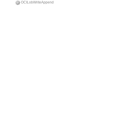
OCILobWriteAppend