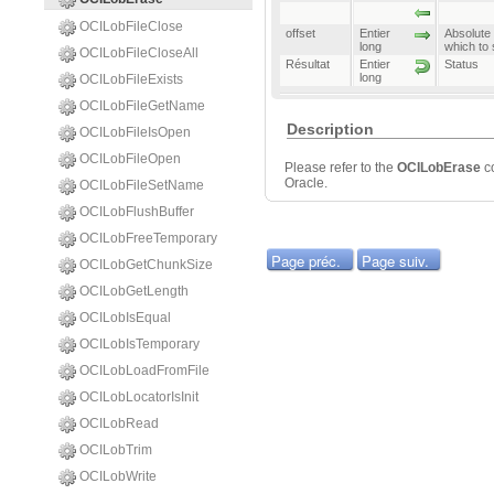
OCILobFileClose
offset
Entier
Absolute 
long
which to 
OCILobFileCloseAll
Résultat
Entier
Status
long
OCILobFileExists
OCILobFileGetName
Description
OCILobFileIsOpen
OCILobFileOpen
Please refer to the
OCILobErase
c
Oracle.
OCILobFileSetName
OCILobFlushBuffer
OCILobFreeTemporary
Page préc.
Page suiv.
OCILobGetChunkSize
OCILobGetLength
OCILobIsEqual
OCILobIsTemporary
OCILobLoadFromFile
OCILobLocatorIsInit
OCILobRead
OCILobTrim
OCILobWrite