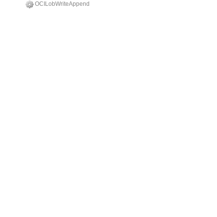
OCILobWriteAppend