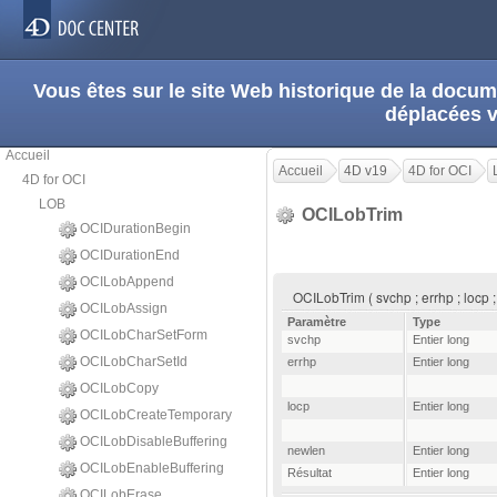
Vous êtes sur le site Web historique de la doc
déplacées 
Accueil
Accueil
4D v19
4D for OCI
4D for OCI
LOB
OCILobTrim
OCIDurationBegin
OCIDurationEnd
OCILobAppend
OCILobTrim ( svchp ; errhp ; locp 
OCILobAssign
Paramètre
Type
OCILobCharSetForm
svchp
Entier long
OCILobCharSetId
errhp
Entier long
OCILobCopy
locp
Entier long
OCILobCreateTemporary
OCILobDisableBuffering
newlen
Entier long
OCILobEnableBuffering
Résultat
Entier long
OCILobErase