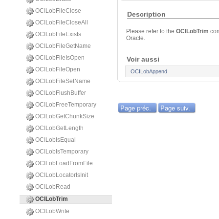
OCILobFileClose
Description
OCILobFileCloseAll
Please refer to the
OCILobTrim
co
OCILobFileExists
Oracle.
OCILobFileGetName
OCILobFileIsOpen
Voir aussi
OCILobFileOpen
OCILobAppend
OCILobFileSetName
OCILobFlushBuffer
OCILobFreeTemporary
Page préc.
Page suiv.
OCILobGetChunkSize
OCILobGetLength
OCILobIsEqual
OCILobIsTemporary
OCILobLoadFromFile
OCILobLocatorIsInit
OCILobRead
OCILobTrim
OCILobWrite