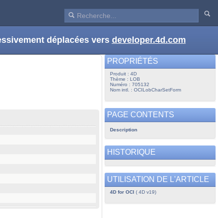
ressivement déplacées vers
developer.4d.com
PROPRIÉTÉS
Produit : 4D
Thème : LOB
Numéro : 705132
Nom intl. : OCILobCharSetForm
PAGE CONTENTS
Description
HISTORIQUE
UTILISATION DE L'ARTICLE
4D for OCI
( 4D v19)