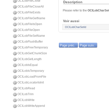
OCILobFileClose
Description
OCILobFileCloseAll
Please refer to the
OCILobCharSe
OCILobFileExists
OCILobFileGetName
Voir aussi
OCILobFileIsOpen
OCILobCharSetId
OCILobFileOpen
OCILobFileSetName
OCILobFlushBuffer
Page préc.
Page suiv.
OCILobFreeTemporary
OCILobGetChunkSize
OCILobGetLength
OCILobIsEqual
OCILobIsTemporary
OCILobLoadFromFile
OCILobLocatorIsInit
OCILobRead
OCILobTrim
OCILobWrite
OCILobWriteAppend