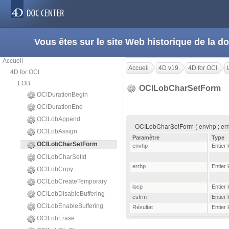
Vous êtes sur le site Web historique de la
Accueil
Accueil
4D v19
4D for OCI
4D for OCI
LOB
OCILobCharSetForm
OCIDurationBegin
OCIDurationEnd
OCILobAppend
OCILobCharSetForm ( envhp ; errhp
OCILobAssign
Paramètre
Type
OCILobCharSetForm
envhp
Entier 
OCILobCharSetId
errhp
Entier 
OCILobCopy
OCILobCreateTemporary
locp
Entier 
OCILobDisableBuffering
csfrm
Entier 
OCILobEnableBuffering
Résultat
Entier 
OCILobErase