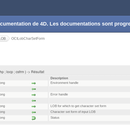
 documentation de 4D. Les documentations sont prog
LOB
OCILobCharSetForm
 ; locp ; csfrm ) -> Résultat
Description
long
Environment handle
long
Error handle
long
LOB for which to get character set form
long
Character set form of input LOB
long
Status