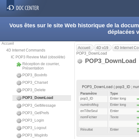
Vous êtes sur le site Web historique de la doc
déplacées 
Accueil
Accueil
4D v19
4D Internet 
4D Internet Commands
POP3_DownLoad
IC POP3 Review Mail (obsolète)
POP3_DownLoad
Réception de courrier,
Présentation
POP3_BoxInfo
POP3_Charset
POP3_DownLoad ( pop3_ID ; numér
POP3_Delete
Paramètre
Type
POP3_DownLoad
pop3_ID
Entier long
numéroMsg
Entier long
POP3_GetMessage
enTêteSeul
Entier
POP3_GetPrefs
nomFichier
Texte
POP3_Login
POP3_Logout
Résultat
Entier
POP3_MsgInfo