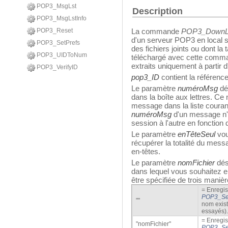
POP3_MsgLst
Description
POP3_MsgLstInfo
POP3_Reset
La commande
POP3_DownL
d'un serveur POP3 en local 
POP3_SetPrefs
des fichiers joints ou dont la 
POP3_UIDToNum
téléchargé avec cette comman
extraits uniquement à partir
POP3_VerifyID
pop3_ID
contient la référenc
Le paramètre
numéroMsg
dé
dans la boîte aux lettres. Ce
message dans la liste couran
numéroMsg
d'un message n'es
session à l'autre en fonction
Le paramètre
enTêteSeul
vou
récupérer la totalité du mes
en-têtes.
Le paramètre
nomFichier
dés
dans lequel vous souhaitez e
être spécifiée de trois manièr
= Enregist
POP3_Se
""
nom exist
essayés).
= Enregist
"nomFichier"
POP3_Se