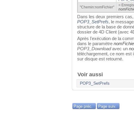
= Enregist
"Chemin:nomFichier"
nomFichi
Dans les deux premiers cas, 
POP3_SetPrefs
, le message 
structure de la base de don
dossier de 4D Client (avec 4
Après l'exécution de la comma
dans le paramètre
nomFichie
POP3_Download
avec un
no
téléchargement, ce nom est i
sur disque est retourné.
Voir aussi
POP3_SetPrefs
Page préc.
Page suiv.