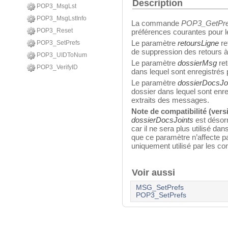
Description
POP3_MsgLst
POP3_MsgLstInfo
La commande
POP3_GetPre
POP3_Reset
préférences courantes pou
Le paramètre
retoursLigne
re
POP3_SetPrefs
de suppression des retours à 
POP3_UIDToNum
Le paramètre
dossierMsg
ret
POP3_VerifyID
dans lequel sont enregistrés
Le paramètre
dossierDocsJo
dossier dans lequel sont enre
extraits des messages.
Note de compatibilité (versi
dossierDocsJoints
est désorm
car il ne sera plus utilisé da
que ce paramètre n’affecte 
uniquement utilisé par les
Voir aussi
MSG_SetPrefs
POP3_SetPrefs