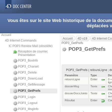
Vous êtes sur le site Web historique de la doc
déplacées 
Accueil
Accueil
4D v19
4D Internet 
4D Internet Commands
POP3_GetPrefs
IC POP3 Review Mail (obsolète)
POP3_GetPrefs
Réception de courrier,
Présentation
POP3_BoxInfo
POP3_Charset
POP3_GetPrefs ( retoursLigne ; do
POP3_Delete
Paramètre
Type
De
POP3_DownLoad
retoursLigne
Entier
0 =
lig
POP3_GetMessage
dossierMsg
Texte
Che
mod
POP3_GetPrefs
dossierDocsJoints
Texte
Che
auc
POP3_Login
Résultat
Entier
Cod
POP3_Logout
POP3_MsgInfo