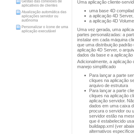
Gestão das conexões de
Uma aplicação cliente-servi
aplicativos de clientes
uma base 4D compilad
Atualização automática das
a aplicação 4D Server,
aplicações servidor ou
a aplicação 4D Volum
autônoma
Personalizar o ícone de uma
Uma vez gerada, uma aplicaç
aplicação executável
partes personalizadas: a part
instalar em cada máquina cl
que uma distribuição padrão 
aplicação 4D Server, o arqui
dados da base e a aplicaçã
Adicionalmente, a aplicação 
manejo simplificado
Para lançar a parte se
cliques na aplicação s
arquivo de estrutura
Para lançar a parte cl
cliques na aplicação c
aplicação servidor. Nã
dados em uma caixa de 
procura o servidor ou 
servidor estão na mes
que é estabelecido u
buildapp.xml (ver abai
alternativos especìfi