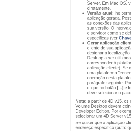
Server. Em Mac OS, vo
diretamente.
Versão atual
: lhe per
aplicação gerada. Post
as conexões das aplic
sua versão. O interval
e servidor como se de
especificas (ver
Chave
Gerar aplicação clien
cliente de sua aplicaç
designar a localizaçã
Desktop a ser utiliza
corresponder à platafo
aplicação cliente). Se 
uma plataforma "conco
operação nesta plataf
parágrafo seguinte. Pa
clique no botão
[...]
e l
deve selecionar o pac
Nota:
a partir de 4D v15, o
Volume Desktop devem coinc
Developer Edition. Por exemp
selecionar um 4D Server v1
Se quiser que a aplicação cl
endereço específico (outro q