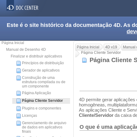
Este é o site histórico da documentação 4D. As
dev
Página Inicial
Página Inicial
4D v19
Manual 
Manual de Desenho 4D
Página Cliente Servidor
Finalizar e distribuir aplicativos
Página Cliente 
Princípios de distribuição
Gerador de aplicativos
Construção de uma
estrutura compilada ou de
um componente
Página Aplicação
4D permite gerar aplicações 
Página Cliente Servidor
homogêneas, multiplataforma
Plugins e componentes
As aplicações Cliente e Serv
Cliente/Servidor
da caixa de
Licenças
Gerenciamento de arquivo
O que é uma aplicação
de dados em aplicativos
finais