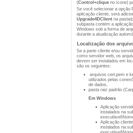
(
Control+clique
no ícone) pa
Se você selecionar a opção P
aplicação cliente, será adi
Upgrade4DClient
na pasta/
subpasta contém a aplicação
Windows sob a forma de arqui
durante a atualização automát
Localização dos arquiv
Se a parte cliente e/ou servi
como servidor web, os arquiv
devem ser instalados em loc
são os seguintes:
arquivos cert.pem e ke
utilizados pelas cone
de dados,
pasta raiz padrão (Ca
Em Windows
Aplicação servi
instalados na su
executável\Nome
Aplicação client
instalados na su
executável\Nome