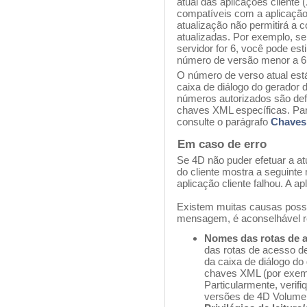
atual das aplicações cliente 
compatíveis com a aplicaçã
atualização não permitirá a 
atualizadas. Por exemplo, se
servidor for 6, você pode est
número de versão menor a 6 
O número de verso atual está
caixa de diálogo do gerador 
números autorizados são defi
chaves XML específicas. Par
consulte o parágrafo
Chaves
Em caso de erro
Se 4D não puder efetuar a at
do cliente mostra a seguinte
aplicação cliente falhou. A a
Existem muitas causas possí
mensagem, é aconselhável re
Nomes das rotas de 
das rotas de acesso de
da caixa de diálogo do
chaves XML (por exe
Particularmente, verif
versões de 4D Volume