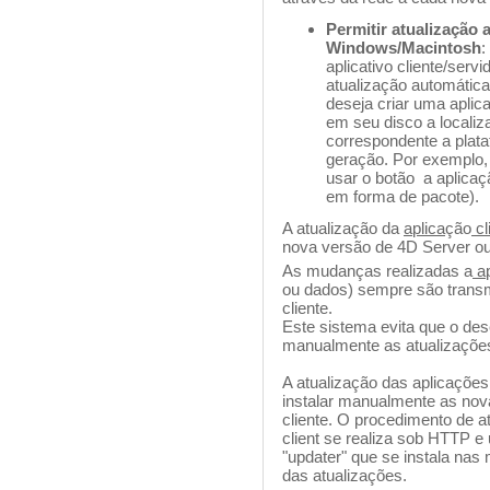
Permitir atualização 
Windows/Macintosh
:
aplicativo cliente/ser
atualização automática
deseja criar uma aplic
em seu disco a locali
correspondente a plata
geração. Por exemplo,
usar o botão a aplica
em forma de pacote).
A atualização da
aplica
ção
cl
nova versão de 4D Server 
As mudanças realizadas a
ap
ou dados) sempre são trans
cliente.
Este sistema evita que o des
manualmente as atualizaçõe
A atualização das aplicações
instalar manualmente as no
cliente. O procedimento de a
client se realiza sob HTTP e 
"updater" que se instala nas
das atualizações.