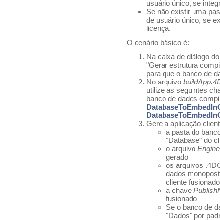
usuário único, se integ
Se não existir uma pa
de usuário único, se 
licença.
O cenário básico é:
Na caixa de diálogo do
"Gerar estrutura comp
para que o banco de d
No arquivo
buildApp.4
utilize as seguintes ch
banco de dados compi
DatabaseToEmbedInC
DatabaseToEmbedInC
Gere a aplicação cliente
a pasta do banc
"Database" do cl
o arquivo
Engine
gerado
os arquivos .4DC
dados monoposto
cliente fusionado
a chave
Publis
fusionado
Se o banco de d
"Dados" por padr