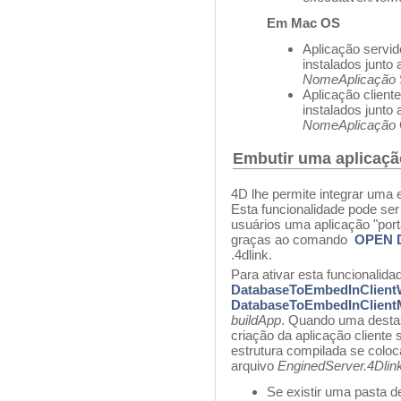
Em Mac OS
Aplicação servi
instalados junto
NomeAplicação
Aplicação client
instalados junto
NomeAplicação
Embutir uma aplicaçã
4D lhe permite integrar uma 
Esta funcionalidade pode ser 
usuários uma aplicação "port
graças ao comando
OPEN 
.4dlink.
Para ativar esta funcionalid
DatabaseToEmbedInClient
DatabaseToEmbedInClient
buildApp
. Quando uma destas
criação da aplicação cliente
estrutura compilada se colo
arquivo
EnginedServer.4Dlin
Se existir uma pasta 