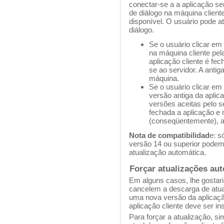
conectar-se a a aplicação se
de diálogo na máquina client
disponível. O usuário pode a
diálogo.
Se o usuário clicar em
na máquina cliente pel
aplicação cliente é fe
se ao servidor. A antig
máquina.
Se o usuário clicar em
versão antiga da aplica
versões aceitas pelo se
fechada a aplicação e 
(conseqüentemente), a
Nota de compatibilidad
e: s
versão 14 ou superior podem
atualização automática.
Forçar atualizações au
Em alguns casos, lhe gostaria
cancelem a descarga de atual
uma nova versão da aplicaçã
aplicação cliente deve ser i
Para forçar a atualização, 