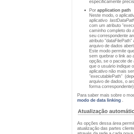
especificamente precis
Por
application path
Neste modo, o aplicati
aplicativo
lastDataPat
com um atributo "exec
caminho completo do ap
seu correspondente arq
atributo "dataFilePath" 
arquivo de dados abert
Este modo permite que 
sem quebrar o link ao 
opção, se o pacote de 
que o usuário indique 
aplicativo não mais se
"executablePath" (dep
arquivo de dados, o a
forma correspondente)
Para saber mais sobre o mod
modo de data linking
.
Atualização automátic
As opções dessa área permi
atualização das partes client
através da rede a cada nova