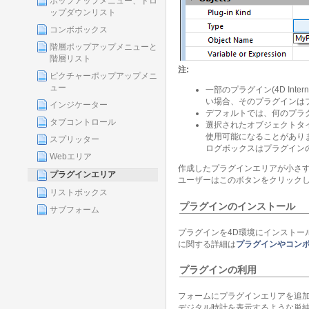
ポップアップメニュー、ドロ
ップダウンリスト
コンボボックス
階層ポップアップメニューと
階層リスト
注
:
ピクチャーポップアップメニ
ュー
一部のプラグイン(4D In
い場合、そのプラグインは
インジケーター
デフォルトでは、何のプラ
タブコントロール
選択されたオブジェクトタ
使用可能になることがあり
スプリッター
ログボックスはプラグイン
Webエリア
作成したプラグインエリアが小さ
プラグインエリア
ユーザーはこのボタンをクリック
リストボックス
プラグインのインストール
サブフォーム
プラグインを4D環境にインストー
に関する詳細は
プラグインやコン
プラグインの利用
フォームにプラグインエリアを追
デジタル時計を表示するような単