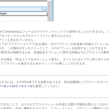
ternet Commands)はフォームやプラグインウインドウで使用することができませ
プロパティリストのプラグインリストに表示されません。
グインも含まれていません。
イプが"プラグインエリア"である場合、そのプラグインの作成者が詳細オプション
ます。この場合ボタンをクリックして、そのオプションを設定することができます
の制作元が制御するため、詳細設定オプションに関する情報はそのプラグインの製
すぎる場合、4Dはエリアをボタンとして表示し、タイトルにはエリアに割り当てら
してプラグインを表示するためのウィンドウを開くことができます。
ルするには、まず4Dを終了する必要があります。4Dは起動時にプラグインをロー
ポーネントのインストール
を参照してください。
加できることで、カスタムアプリケーションを作成する際の可能性が限りなく広がり
純な処理や、完全に機能するワープロ、スプレッドシート、グラフィック機能などを