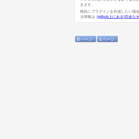
きます。
独自にプラグインを作成したい場
る情報は
(github上にある)完全な
前ページ
次ページ