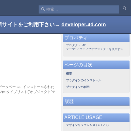
新サイトをご利用下さい→
developer.4d.com
プロパティ
プロダクト: 4D
テーマ: アクティブオブジェクトを使用する
ページの目次
概要
プラグインのインストール
データベースにインストールされた
プラグインの利用
のタイプリスト("オブジェクト"テ
履歴
ARTICLE USAGE
デザインリファレンス
( 4D v19)