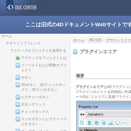
ここは旧式の4DドキュメントWebサイト
ホーム
4D v19
ホーム
デザインリファ
デザインリファレンス
アクティブオブジェクトを使用する
プラグインエリア
アクティブオブジェクトとは
フィールドおよび変数オブジ
ェクト
概要
ボタン
3Dボタン、3Dチェックボッ
プラグインエリア
は4Dプラグイン
クス、3Dラジオボタン
プラグインのリストを内部的に作成
ーマ内)にてエリアに直接プラグイ
ピクチャーボタン
ボタングリッド
チェックボックス
ラジオボタンとピクチャーラ
ジオボタン