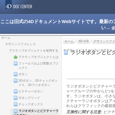
ここは旧式の4DドキュメントWebサイトです。最新
い→
d
ホーム
4D v19
ホーム
デザインリファ
デザインリファレンス
オボタンとピクチャーラジオボタン
アクティブオブジェクトを使用する
ラジオボタンとピ
アクティブオブジェクトとは
フィールドおよび変数オブジ
ェクト
ボタン
3Dボタン、3Dチェックボッ
クス、3Dラジオボタン
ラジオボタンとピクチャー
ャーグループの中から1つ
ピクチャーボタン
す。ラジオボタンは、小さ
ボタングリッド
クチャーラジオボタンはア
チェックボックス
れらはグラフィックの最前
ラジオボタンとピクチャーラ
互換性に関する注意:
ピクチ