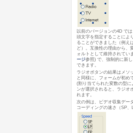
以前のバージョンの4D で
頭文字を指定することによ
ることができました（例えば、m_bu
ど）。互換性の理由から、
ォルトとして維持されていま
ージ
参照) で、強制的に新
できます。
ラジオボタンの結果はメソ
と同様に、フォームが初めて
(割り当てられた変数の型に
ンが選択されると、ラジオ
れます。
次の例は、ビデオ収集データ
コーディングの速さ（SP、