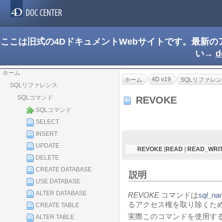
ここは旧式の4DドキュメントWebサイトです。最新
い→
d
ホーム
4D v19
ホーム
SQLリファレ
SQLリファレンス
SQLコマンド
REVOKE
SQLコマンド
SELECT
INSERT
UPDATE
REVOKE
[
READ
|
READ_WRI
DELETE
CREATE DATABASE
説明
USE DATABASE
ALTER DATABASE
REVOKE
コマンドは
sql_na
るアクセス権を取り除くた
CREATE TABLE
実際このコマンドを使用すると
ALTER TABLE