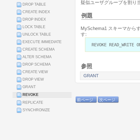
疑似ユーザグループを割り
DROP TABLE
CREATE INDEX
例題
DROP INDEX
LOCK TABLE
MySchema1 スキーマ
す:
UNLOCK TABLE
EXECUTE IMMEDIATE
REVOKE READ_WRITE O
CREATE SCHEMA
ALTER SCHEMA
DROP SCHEMA
参照
CREATE VIEW
GRANT
DROP VIEW
GRANT
REVOKE
前ページ
次ページ
REPLICATE
SYNCHRONIZE