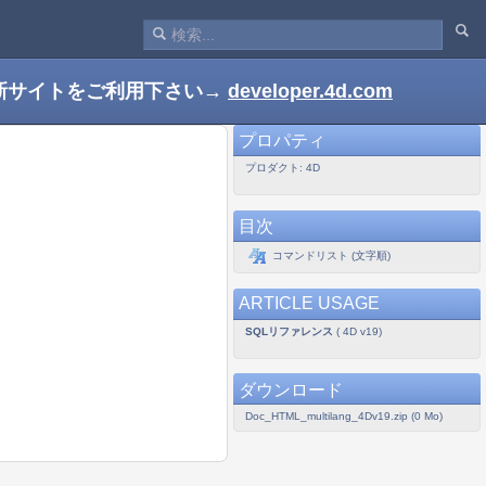
新サイトをご利用下さい→
developer.4d.com
プロパティ
プロダクト: 4D
目次
コマンドリスト (文字順)
ARTICLE USAGE
SQLリファレンス
( 4D v19)
ダウンロード
Doc_HTML_multilang_4Dv19.zip (0 Mo)