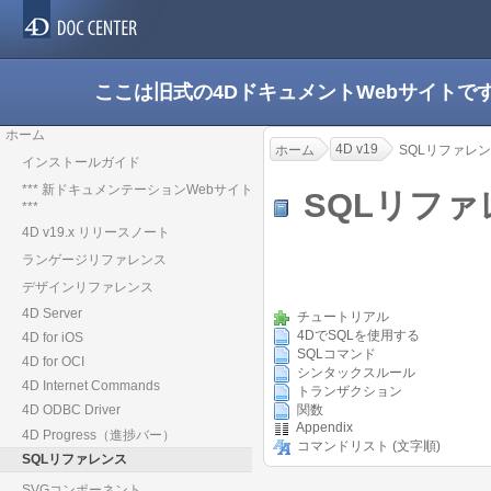
ここは旧式の4DドキュメントWebサイト
ホーム
4D v19
ホーム
SQLリファレ
インストールガイド
*** 新ドキュメンテーションWebサイト
SQLリフ
***
4D v19.x リリースノート
ランゲージリファレンス
デザインリファレンス
4D Server
チュートリアル
4DでSQLを使用する
4D for iOS
SQLコマンド
4D for OCI
シンタックスルール
4D Internet Commands
トランザクション
4D ODBC Driver
関数
Appendix
4D Progress（進捗バー）
コマンドリスト (文字順)
SQLリファレンス
SVGコンポーネント