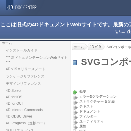
ここは旧式の4DドキュメントWebサイトです。最新
い→
d
ホーム
4D v19
ホーム
SVGコンポー
インストールガイド
*** 新ドキュメンテーションWebサイト
SVGコン
***
4D v19.x リリースノート
ランゲージリファレンス
デザインリファレンス
4D Server
概要
カラー&グラデーション
4D for iOS
ストラクチャー & 定義
4D for OCI
テキスト
4D Internet Commands
ドキュメント
4D ODBC Driver
フィルター
ユーティリティ
4D Progress（進捗バー）
属性
SQLリファレンス