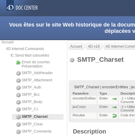
Vous êtes sur le site Web historique de la doc
déplacées 
Accueil
Accueil
4D v19
4D Internet Com
4D Internet Commands
IC Send Mail (obsolète)
SMTP_Charset
Envoi de courrier,
Présentation
SMTP_AddHeader
SMTP_Attachment
SMTP_Charset ( encoderEntêtes ; jeu
SMTP_Auth
Paramètre
Type
Descript
SMTP_Bcc
encoderEntêtes
Entier
-1 = Utili
SMTP_Body
Convertir 
jeuCorps
Entier
-1 = Utili
SMTP_Cc
Convertir 
Résultat
Entier
Code d'er
SMTP_Charset
SMTP_Clear
Description
SMTP_Comments