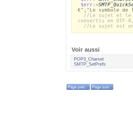
$err
:=
SMTP_QuickS
€";"Le symbole de 
//Le sujet et le
convertis en UTF-8
//Le sujet est e
Voir aussi
POP3_Charset
SMTP_SetPrefs
Page préc.
Page suiv.