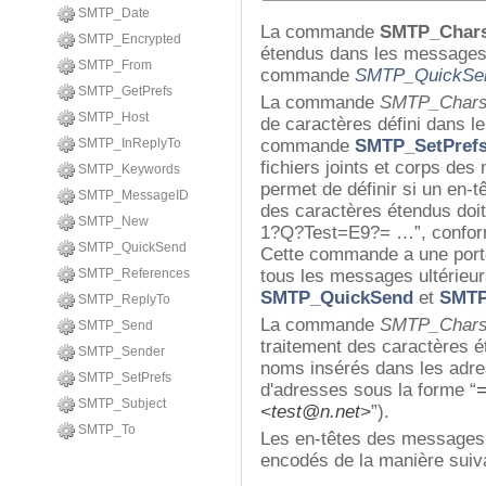
SMTP_Date
La commande
SMTP_Chars
SMTP_Encrypted
étendus dans les messages l
SMTP_From
commande
SMTP_QuickSe
SMTP_GetPrefs
La commande
SMTP_Chars
SMTP_Host
de caractères défini dans 
SMTP_InReplyTo
commande
SMTP_SetPref
fichiers joints et corps des
SMTP_Keywords
permet de définir si un en-t
SMTP_MessageID
des caractères étendus doi
SMTP_New
1?Q?Test=E9?= …”, confo
SMTP_QuickSend
Cette commande a une portée
SMTP_References
tous les messages ultérieu
SMTP_QuickSend
et
SMTP
SMTP_ReplyTo
La commande
SMTP_Chars
SMTP_Send
traitement des caractères é
SMTP_Sender
noms insérés dans les adre
SMTP_SetPrefs
d'adresses sous la forme “
=
SMTP_Subject
<test@n.net>
”).
SMTP_To
Les en-têtes des messages e
encodés de la manière suiv