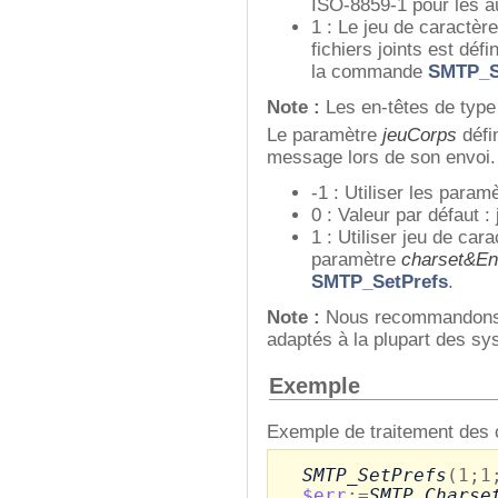
ISO-8859-1 pour les a
1 : Le jeu de caractèr
fichiers joints est déf
la commande
SMTP_S
Note :
Les en-têtes de type
Le paramètre
jeuCorps
défin
message lors de son envoi. 
-1 : Utiliser les param
0 : Valeur par défaut 
1 : Utiliser jeu de car
paramètre
charset&E
SMTP_SetPrefs
.
Note :
Nous recommandons d'
adaptés à la plupart des sy
Exemple
Exemple de traitement des 
SMTP_SetPrefs
(1;1
$err
:=
SMTP_Charse