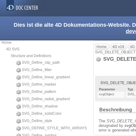
Dies ist die alte 4D Dokumentations-Website. D
dev
Home
Home
4D v19
4D
4D SVG
SVG_DELETE_OBJECT
Structure and Definitions
SVG_DELET
SVG_Define_clip_path
SVG_Define_filter
SVG_Define_linear_gradient
SVG_DELETE_OBJECT
SVG_Define_marker
Parameter
Typ
SVG_Define_pattern
svgObject
SVG_
SVG_Define_radial_gradient
SVG_Define_shadow
Beschreibung
SVG_Define_solidColor
SVG_Define_style
The
SVG_DELETE_
designated by
svgOb
SVG_DEFINE_STYLE_WITH_ARRAYS
error is generated w
SVG_Define_symbol