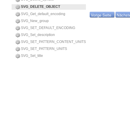
SVG_DELETE_OBJECT
SVG_Get_default_encoding
Vorige Seite
Nächste
SVG_New_group
SVG_SET_DEFAULT_ENCODING
SVG_Set_description
SVG_SET_PATTERN_CONTENT_UNITS
SVG_SET_PATTERN_UNITS
SVG_Set_title