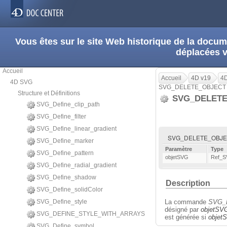
Vous êtes sur le site Web historique de la doc
déplacées 
Accueil
Accueil
4D v19
4
4D SVG
SVG_DELETE_OBJECT
Structure et Définitions
SVG_DELET
SVG_Define_clip_path
SVG_Define_filter
SVG_Define_linear_gradient
SVG_DELETE_OBJECT
SVG_Define_marker
Paramètre
Type
SVG_Define_pattern
objetSVG
Ref_
SVG_Define_radial_gradient
SVG_Define_shadow
Description
SVG_Define_solidColor
SVG_Define_style
La commande
SVG_
désigné par
objetSV
SVG_DEFINE_STYLE_WITH_ARRAYS
est générée si
objet
SVG_Define_symbol