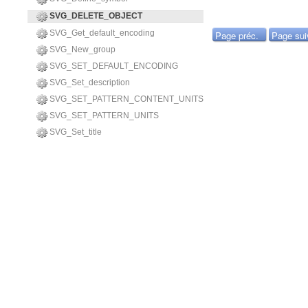
SVG_DELETE_OBJECT
SVG_Get_default_encoding
Page préc.
Page sui
SVG_New_group
SVG_SET_DEFAULT_ENCODING
SVG_Set_description
SVG_SET_PATTERN_CONTENT_UNITS
SVG_SET_PATTERN_UNITS
SVG_Set_title