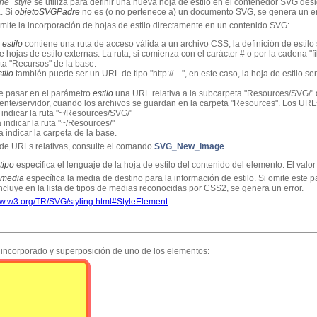
ne_style
se utiliza para definir una nueva hoja de estilo en el contenedor SVG de
. Si
objetoSVGPadre
no es (o no pertenece a) un documento SVG, se genera un er
mite la incorporación de hojas de estilo directamente en un contenido SVG:
o
estilo
contiene una ruta de acceso válida a un archivo CSS, la definición de estil
e hojas de estilo externas. La ruta, si comienza con el carácter # o por la cadena "fi
eta "Recursos" de la base.
stilo
también puede ser un URL de tipo "http:// ...", en este caso, la hoja de estilo 
e pasar en el parámetro
estilo
una URL relativa a la subcarpeta "Resources/SVG/" d
liente/servidor, cuando los archivos se guardan en la carpeta "Resources". Los UR
a indicar la ruta "~/Resources/SVG/"
a indicar la ruta "~/Resources/"
ra indicar la carpeta de la base.
de URLs relativas, consulte el comando
SVG_New_image
.
tipo
especifica el lenguaje de la hoja de estilo del contenido del elemento. El valor 
media
específica la media de destino para la información de estilo. Si omite este p
e incluye en la lista de tipos de medias reconocidas por CSS2, se genera un error.
ww.w3.org/TR/SVG/styling.html#StyleElement
o incorporado y superposición de uno de los elementos: