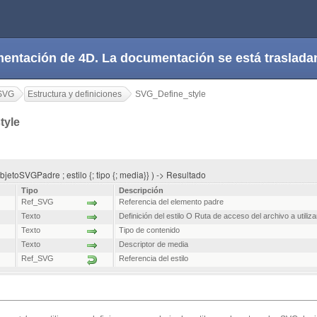
cumentación de 4D. La documentación se está trasla
SVG
Estructura y definiciones
SVG_Define_style
tyle
jetoSVGPadre ; estilo {; tipo {; media}} ) -> Resultado
Tipo
Descripción
Ref_SVG
Referencia del elemento padre
Texto
Definición del estilo O Ruta de acceso del archivo a utiliza
Texto
Tipo de contenido
Texto
Descriptor de media
Ref_SVG
Referencia del estilo