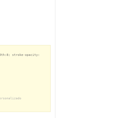
dth:8; stroke-opacity:
ersonalizado