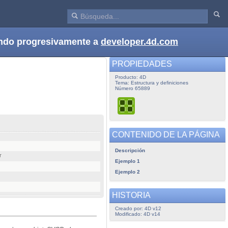
dando progresivamente a
developer.4d.com
PROPIEDADES
Producto: 4D
Tema: Estructura y definiciones
Número 65889
CONTENIDO DE LA PÁGINA
Descripción
r
Ejemplo 1
Ejemplo 2
HISTORIA
Creado por: 4D v12
Modificado: 4D v14