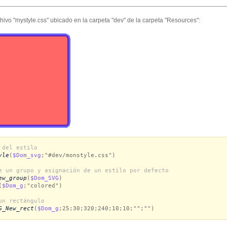
hivo "mystyle.css" ubicado en la carpeta "dev" de la carpeta "Resources":
 del estilo
yle
(
$Dom_svg
;"#dev/monstyle.css")
e un grupo y asignación de un estilo por defecto
ew_group
(
$Dom_SVG
)
(
$Dom_g
;"colored")
un rectángulo
G_New_rect
(
$Dom_g
;25;30;320;240;10;10;"";"")