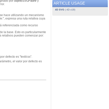
signado por
objetoSVGPadre
y
ARTICLE USAGE
ror.
4D SVG
( 4D v19)
o se hace utilizando un mecanismo
le:", expresa una ruta relativa cuya
será referenciada como recurso
e la base. Esto es particularmente
Ls relativos pueden comenzar por:
por defecto es "text/css".
arámetro, el valor por defecto es