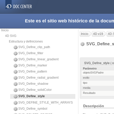
Este es el sitio web histórico de la do
Inicio
Inicio
4D v19
4D 
4D SVG
Estructura y definiciones
SVG_Define_s
SVG_Define_clip_path
SVG_Define_filter
SVG_Define_linear_gradient
SVG_Define_style ( ob
SVG_Define_marker
Parámetro
SVG_Define_pattern
objetoSVGPadre
SVG_Define_radial_gradient
estilo
tipo
SVG_Define_shadow
media
SVG_Define_solidColor
Resultado
SVG_Define_style
SVG_DEFINE_STYLE_WITH_ARRAYS
Descripción
SVG_Define_symbol