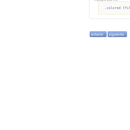
.colored {fi
anterior
siguiente