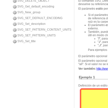
SVG_DELETE_OBJECT
El comando
SVG_Defi
devuelve su referencia
SVG_Get_default_encoding
El parámetro
estilo
per
SVG_New_group
Si el parámetr
SVG_SET_DEFAULT_ENCODING
de referencia d
raíz es la carp
SVG_Set_description
El parámetro
e
externo.
SVG_SET_PATTERN_CONTENT_UNITS
También, pued
útil en modo c
SVG_SET_PATTERN_UNITS
"
/
", par
SVG_Set_title
"
./
", par
"
../
", pa
Para ejemplos 
El parámetro opcional
El parámetro opcional
"all". Si el valor no s
Ver también:
http://w
Ejemplo 1
Definición de un estil