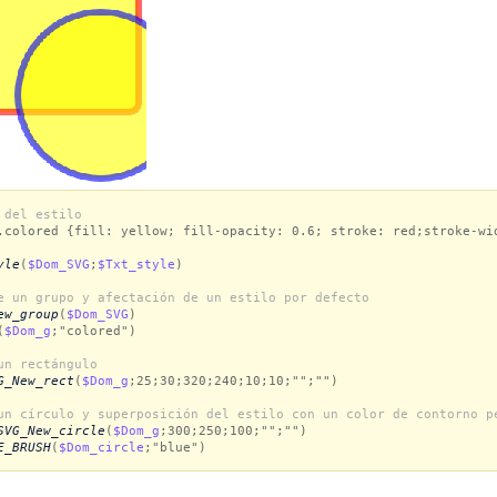
 del estilo
.colored {fill: yellow; fill-opacity: 0.6; stroke: red;stroke-wi
yle
(
$Dom_SVG
;
$Txt_style
)
e un grupo y afectación de un estilo por defecto
ew_group
(
$Dom_SVG
)
(
$Dom_g
;"colored")
un rectángulo
G_New_rect
(
$Dom_g
;25;30;320;240;10;10;"";"")
un círculo y superposición del estilo con un color de contorno p
SVG_New_circle
(
$Dom_g
;300;250;100;"";"")
E_BRUSH
(
$Dom_circle
;"blue")