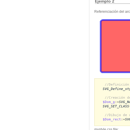
Ejemplo 2
Referenciación del arc
//Definición
SVG_Define_st
//Creación d
$Dom_g
:=
SVG_N
SVG_SET_CLASS
//Dibujo de 
$Dom_rect
:=
SV
mystyle.css file: