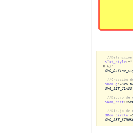
//Definición
$Txt_style
:="
0.6}"
SVG_Define_st
//Creación d
$Dom_g
:=
SVG_N
SVG_SET_CLASS
//Dibujo de 
$Dom_rect
:=
SV
//Dibujo de 
$Dom_circle
:=
SVG_SET_STROK