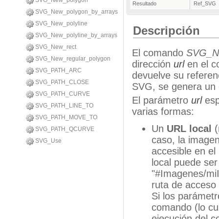
SVG_New_polygon
Resultado
Ref_SVG
SVG_New_polygon_by_arrays
SVG_New_polyline
Descripción
SVG_New_polyline_by_arrays
SVG_New_rect
El comando
SVG_N
SVG_New_regular_polygon
dirección
url
en el 
SVG_PATH_ARC
devuelve su referen
SVG_PATH_CLOSE
SVG, se genera un 
SVG_PATH_CURVE
El parámetro
url
esp
SVG_PATH_LINE_TO
varias formas:
SVG_PATH_MOVE_TO
Un
URL local
(
SVG_PATH_QCURVE
caso, la imagen
SVG_Use
accesible en el
local puede ser 
"#Imagenes/miI
ruta de acceso 
Si los parámet
comando (lo cu
ejecución del 