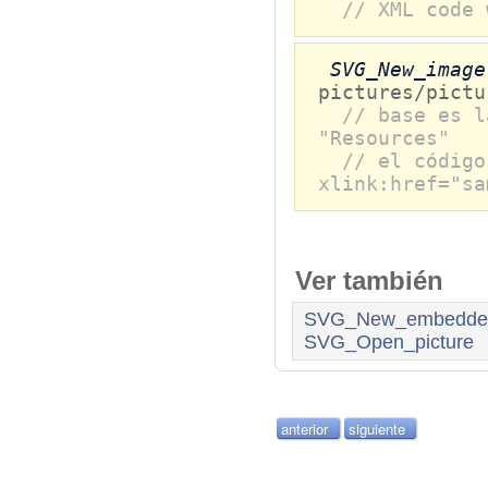
// XML code 
SVG_New_image
pictures/pictu
// base es l
"Resources"
// el código
xlink:href="sa
Ver también
SVG_New_embedde
SVG_Open_picture
anterior
siguiente