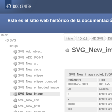
Este es el sitio web histórico de la documentac
Inicio
Inicio
4D v19
4D SVG
Di
4D SVG
Dibujo
SVG_New_i
SVG_Add_object
SVG_ADD_POINT
SVG_New_arc
SVG_New_circle
SVG_New_image ( objetoSVGPadre 
SVG_New_ellipse
Parámetro
Tipo
SVG_New_ellipse_bounded
objetoSVGPadre
Ref_SVG
SVG_New_embedded_image
url
Cadena
SVG_New_image
x
Entero lar
y
Entero lar
SVG_New_line
ancho
Entero lar
SVG_New_path
alto
Entero lar