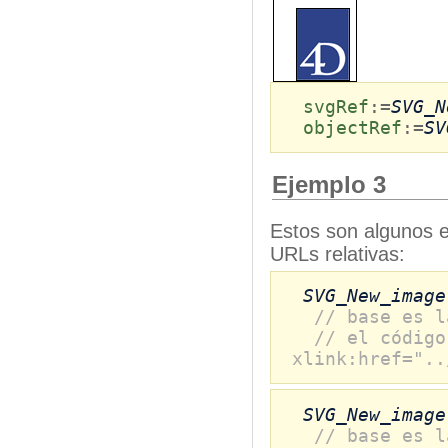
svgRef
:=
SVG_N
objectRef
:=
SV
Ejemplo 3
Estos son algunos e
URLs relativas:
SVG_New_image
// base es l
// el código
xlink:href="..
SVG_New_image
// base es l