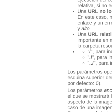
relativa, si no 
Una
URL no lo
En este caso, no
enlace y un err
y
alto
.
Una
URL
relat
importante en m
la carpeta res
"
/
", para i
"
./
", para i
"
../
", para 
Los parámetros opc
esquina superior de
por defecto: 0).
Los parámetros
an
el que se mostrará 
aspecto de la image
caso de una imagen 