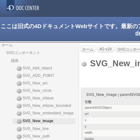
ここは旧式の4DドキュメントWebサイトです。最新
d
ホーム
4D v19
ホーム
SVGコンポ
SVGコンポーネント
描画
SVG_New_i
SVG_Add_object
SVG_ADD_POINT
SVG_New_arc
SVG_New_circle
SVG_New_image ( parentSVGObject
SVG_New_ellipse
引数
SVG_New_ellipse_bounded
parentSVGObject
SVG_New_embedded_image
url
x
SVG_New_image
y
SVG_New_line
width
SVG_New_path
height