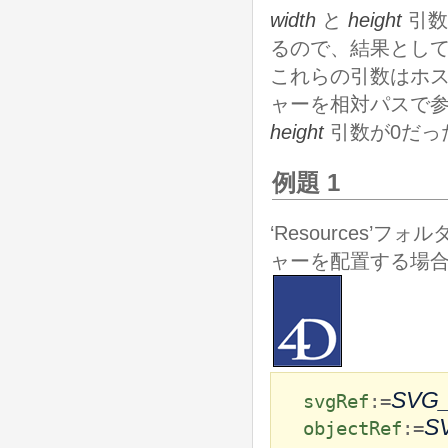
width
と
height
引数
るので、結果とし
これらの引数はホ
ャーを相対パスで
height
引数が0だっ
例題 1
‘Resources’フォル
ャーを配置する場合
SVG
svgRef
:=
S
objectRef
:=