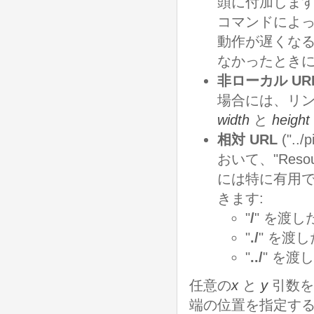
頭に付加しま
コマンドによっ
動作が遅くなる
なかったとき
非ローカル UR
場合には、リ
width
と
height
相対 URL
(".
おいて、"Res
には特に有用で
きます:
"
/
" を渡した
"
./
" を渡し
"
../
" を
任意の
x
と
y
引数を
端の位置を指定する