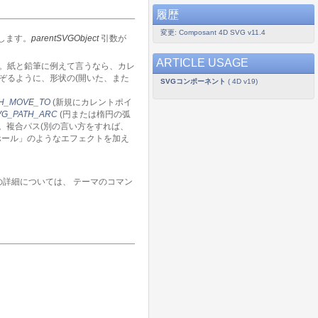
履歴
変更: Composant 4D SVG v11.4
します。
parentSVGObject
引数が
ARTICLE USAGE
。紙と鉛筆に例えて言うなら、カレ
ぞるように、形状の(開いた、また
SVGコンポーネント
( 4D v19)
H_MOVE_TO
(新規にカレントポイ
VG_PATH_ARC
(円または楕円の弧
。複合パス(別の言い方をすれば、
ホール」のようなエフェクトを加え
の詳細については、
テーマのコマン