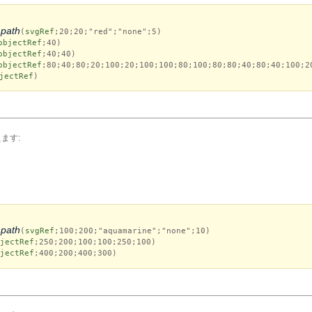
path
(
svgRef
;20;20;"red";"none";5)
objectRef
;40)
objectRef
;40;40)
objectRef
;80;40;80;20;100;20;100;100;80;100;80;80;40;80;40;100;2
jectRef
)
ます:
path
(
svgRef
;100;200;"aquamarine";"none";10)
jectRef
;250;200;100;100;250;100)
jectRef
;400;200;400;300)