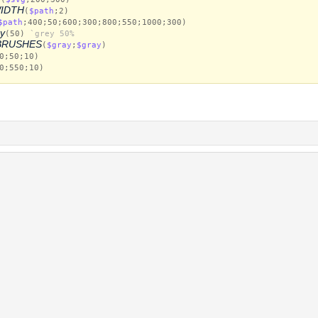
IDTH
(
$path
;2)
$path
;400;50;600;300;800;550;1000;300)
y
(50)
`grey 50%
BRUSHES
(
$gray
;
$gray
)
0;50;10)
0;550;10)