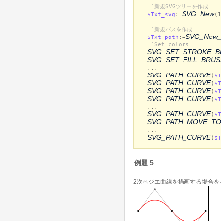
`新規SVGツリーを作成
SVG_New
$Txt_svg
:=
(1
`新規パスを作成
SVG_New_
$Txt_path
:=
`Set colors
SVG_SET_STROKE_B
SVG_SET_FILL_BRUS
...
SVG_PATH_CURVE
(
$T
SVG_PATH_CURVE
(
$T
SVG_PATH_CURVE
(
$T
SVG_PATH_CURVE
(
$T
...
SVG_PATH_CURVE
(
$T
SVG_PATH_MOVE_TO
...
SVG_PATH_CURVE
(
$T
例題 5
2次ベジエ曲線を描画する場合を