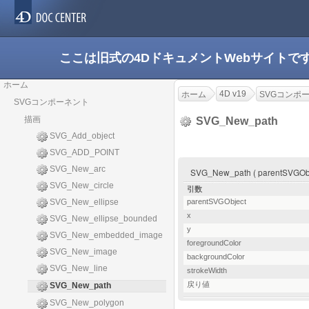
ここは旧式の4DドキュメントWebサイト
ホーム
4D v19
ホーム
SVGコンポ
SVGコンポーネント
描画
SVG_New_path
SVG_Add_object
SVG_ADD_POINT
SVG_New_arc
SVG_New_path ( parentSVGObject
SVG_New_circle
引数
SVG_New_ellipse
parentSVGObject
x
SVG_New_ellipse_bounded
y
SVG_New_embedded_image
foregroundColor
SVG_New_image
backgroundColor
SVG_New_line
strokeWidth
戻り値
SVG_New_path
SVG_New_polygon