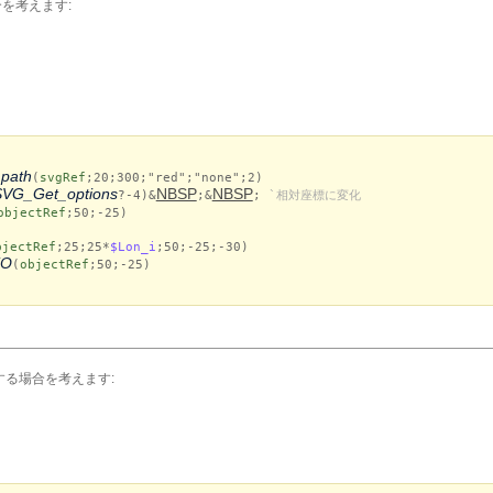
を考えます:
path
(
svgRef
;20;300;"red";"none";2)
SVG_Get_options
NBSP
NBSP
?-4)&
;&
;
`相対座標に変化
objectRef
;50;-25)
bjectRef
;25;25*
$Lon_i
;50;-25;-30)
TO
(
objectRef
;50;-25)
する場合を考えます: