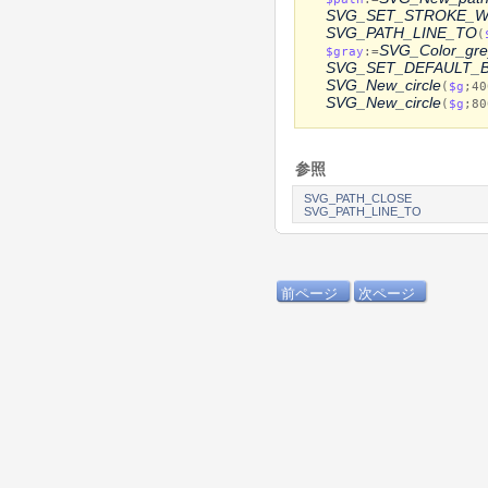
SVG_SET_STROKE_W
SVG_PATH_LINE_TO
(
SVG_Color_gre
$gray
:=
SVG_SET_DEFAULT_
SVG_New_circle
(
$g
;40
SVG_New_circle
(
$g
;80
参照
SVG_PATH_CLOSE
SVG_PATH_LINE_TO
前ページ
次ページ