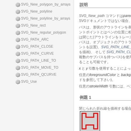
SVG_New_polygon_by_arrays
説明
SVG_New_polyline
SVG_New_path
コマンドは
pare
SVG_New_polyline_by_arrays
SVGドキュメントではない場合
SVG_New_rect
パスは、形状のアウトラインを
ントポイントとはペンの位置に
SVG_New_regular_polygon
は閉じた)アウトラインをトレー
SVG_PATH_ARC
パスは、オブジェクトのアウト
SVG_PATH_CLOSE
ントを設置)、
SVG_PATH_LINE
を描画)、 そして
SVG_PATH_C
SVG_PATH_CURVE
複数のサブパスを持つパス)を
SVG_PATH_LINE_TO
ることも可能です。
SVG_PATH_MOVE_TO
x
と
y
引数を使用することによっ
SVG_PATH_QCURVE
任意の
foregroundColor
と
backg
ドを参照して下さい)。
SVG_Use
任意の
strokeWidth
引数には、ペ
例題 1
閉じられた折れ線を描画する場合