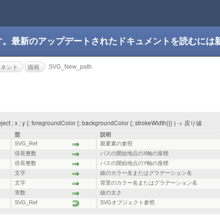
です。最新のアップデートされたドキュメントを読むには
SVG_New_path
ーネント
描画
 ; x ; y {; foregroundColor {; backgroundColor {; strokeWidth}}} ) -> 戻り値
型
説明
SVG_Ref
親要素の参照
倍長整数
パスの開始地点のX軸の座標
倍長整数
パスの開始地点のY軸の座標
文字
線のカラー名またはグラデーション名
文字
背景のカラー名またはグラデーション名
実数
線の太さ
SVG_Ref
SVGオブジェクト参照