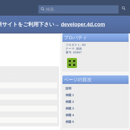
新サイトをご利用下さい→
developer.4d.com
プロパティ
プロダクト: 4D
テーマ: 描画
番号: 65967
ページの目次
説明
例題 1
例題 2
例題 3
例題 4
例題 5