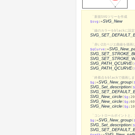
`新規SVGツリーを作成
SVG_New
$svg
:=
`線のカラーをblackに
SVG_SET_DEFAULT_
`赤い2次ベジエ曲線を描画
SVG_New_pa
$qCurve
:=
SVG_SET_STROKE_B
SVG_SET_STROKE_W
SVG_PATH_QCURVE
(
SVG_PATH_QCURVE
(
`終着点をblackで描画し
SVG_New_group
$g
:=
(
SVG_Set_description
(
$
SVG_SET_DEFAULT_
SVG_New_circle
(
$g
;20
SVG_New_circle
(
$g
;60
SVG_New_circle
(
$g
;10
`コントロールポイントと、
SVG_New_group
$g
:=
(
SVG_Set_description
(
$
SVG_SET_DEFAULT_
SVG_New_pat
$path
:=