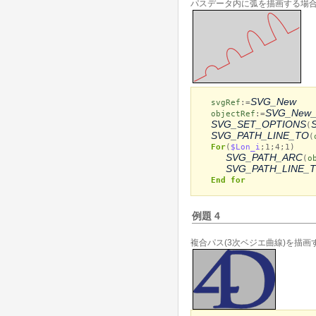
パスデータ内に弧を描画する場合
SVG_New
svgRef
:=
SVG_New_
objectRef
:=
SVG_SET_OPTIONS
(
SVG_PATH_LINE_TO
(
For
(
$Lon_i
;1;4;1)
SVG_PATH_ARC
(
o
SVG_PATH_LINE_
End for
例題 4
複合パス(3次ベジエ曲線)を描画