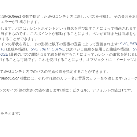
ntSVGObject
引数で指定したSVGコンテナ内に新しいパスを作成し、その参照を返
、エラーが生成されます。
表します。パスはカレントポイントという概念を呼び出すことによって描画されます
相当するものです。このポイントが移動することにより、ペンが直線または曲線をな
スすることができます。
ラインの形状を表し、その形状は以下の要素の宣言によって定義されます:
SVG_PAT
_TO
(直線を描画)、
SVG_PATH_CURVE
(3次ベジェ曲線を使用した曲線を描画)、
S
LOSE
(最後のパスの開始点まで線を描画することによってカレントの形状を閉じる)
使用することは可能です。これを使用することにより、オブジェクトに「ドーナッツ
てSVGコンテナ内でのパスの開始位置を指定することができます。
roundColor
引数には、それぞれ線のカラー名と背景のカラー名を渡します(カラー
ンのサイズ(線の太さ)の値を渡します(単位：ピクセル)。デフォルトの値は1です。
を考えます: