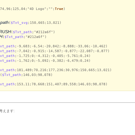
74,96;125,04;"4D Logo";"";
True
)
path
(
$Txt_svg
;150,665;13,021)
RUSH
(
$Txt_path
;"#212a6f")
H
(
$Txt_path
;"#212a6f")
xt_path
;-9,683;-6,54;-20,842;-8,888;-33,06;-10,462)
xt_path
;-7,042;-0,915;-14,587;-0,877;-22,087;-0,877)
xt_path
;-1,725;0;-4,312;-0,405;-5,761;0,24)
xt_path
;-1,762;0;-5,092;-0,382;-6,479;0,24)
xt_path
;181,489;70,216;177,236;30,976;150,665;13,021)
(
$Txt_path
;146,03;98,078)
xt_path
;153,11;78,668;151,407;89,558;146,03;98,078)
考えます: