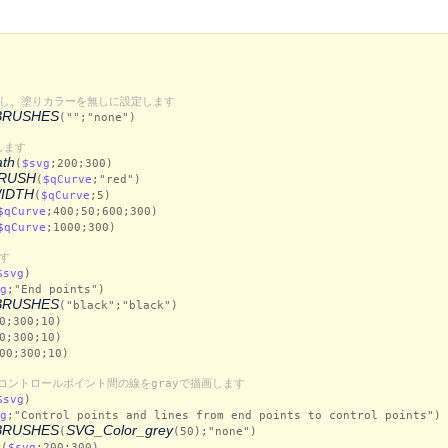
設定し、塗りカラーを無しに設定します
BRUSHES
("";"none")
します
th
(
$svg
;200;300)
RUSH
(
$qCurve
;"red")
IDTH
(
$qCurve
;5)
$qCurve
;400;50;600;300)
$qCurve
;1000;300)
ます
$svg
)
g
;"End points")
BRUSHES
("black";"black")
0;300;10)
0;300;10)
00;300;10)
コントロールポイント間の線をgrayで描画します
$svg
)
g
;"Control points and lines from end points to control points")
BRUSHES
SVG_Color_grey
(
(50);"none")
h
(
$svg
;200;300)