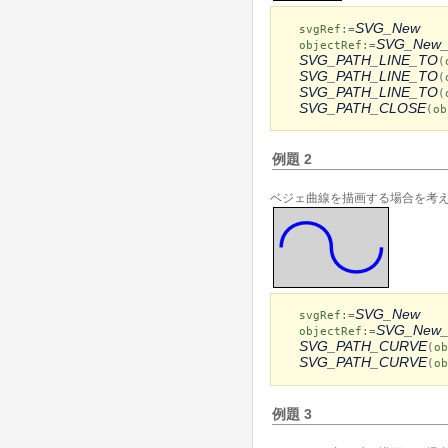
SVG_New
svgRef
:=
SVG_New_
objectRef
:=
SVG_PATH_LINE_TO
(
SVG_PATH_LINE_TO
(
SVG_PATH_LINE_TO
(
SVG_PATH_CLOSE
(
ob
例題 2
ベジェ曲線を描画する場合を考え
SVG_New
svgRef
:=
SVG_New_
objectRef
:=
SVG_PATH_CURVE
(
ob
SVG_PATH_CURVE
(
ob
例題 3