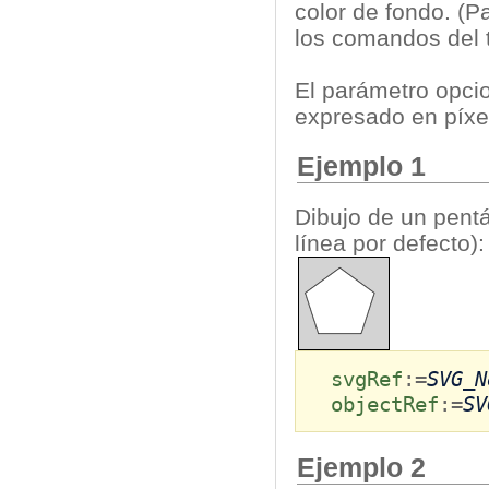
color de fondo. (P
los comandos del
El parámetro opci
expresado en píxel
Ejemplo 1
Dibujo de un pentá
línea por defecto):
svgRef
:=
SVG_N
objectRef
:=
SV
Ejemplo 2