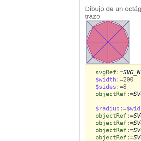
Dibujo de un octág
trazo:
svgRef
:=
SVG_N
$width
:=200
$sides
:=8
objectRef
:=
SV
$radius
:=
$wid
objectRef
:=
SV
objectRef
:=
SV
objectRef
:=
SV
objectRef
:=
SV