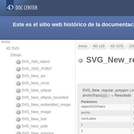
Este es el sitio web histórico de la document
Inicio
Inicio
4D v19
4D SVG
Di
4D SVG
Dibujo
SVG_New_re
SVG_Add_object
SVG_ADD_POINT
SVG_New_arc
SVG_New_circle
SVG_New_regular_polygon ( obje
SVG_New_ellipse
anchoTrazo}}}}} ) -> Resultado
SVG_New_ellipse_bounded
Parámetro
SVG_New_embedded_image
objetoSVGPadre
SVG_New_image
ancho
numLados
SVG_New_line
x
SVG_New_path
y
SVG_New_polygon