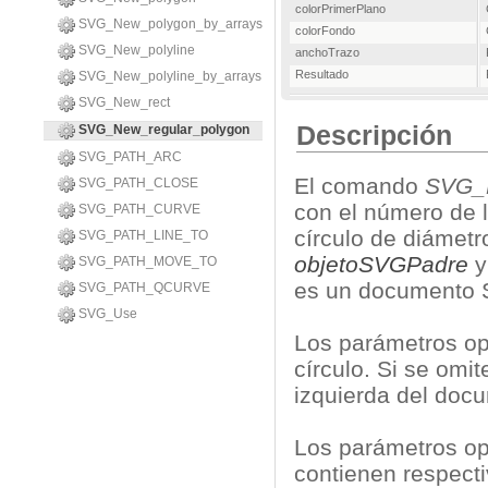
colorPrimerPlano
SVG_New_polygon_by_arrays
colorFondo
SVG_New_polyline
anchoTrazo
Resultado
SVG_New_polyline_by_arrays
SVG_New_rect
Descripción
SVG_New_regular_polygon
SVG_PATH_ARC
El comando
SVG_N
SVG_PATH_CLOSE
con el número de l
SVG_PATH_CURVE
círculo de diámet
SVG_PATH_LINE_TO
objetoSVGPadre
y
SVG_PATH_MOVE_TO
es un documento S
SVG_PATH_QCURVE
SVG_Use
Los parámetros o
círculo. Si se omit
izquierda del doc
Los parámetros o
contienen respecti