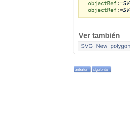
objectRef
:=
SV
objectRef
:=
SV
Ver también
SVG_New_polygo
anterior
siguiente