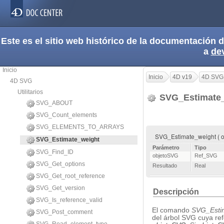
Este es el sitio web histórico de la documentación
a
de
Inicio
Inicio
4D v19
4D SVG
4D SVG
Utilitarios
SVG_Estimate
SVG_ABOUT
SVG_Count_elements
SVG_ELEMENTS_TO_ARRAYS
SVG_Estimate_weight ( o
SVG_Estimate_weight
Parámetro
Tipo
SVG_Find_ID
objetoSVG
Ref_SVG
SVG_Get_options
Resultado
Real
SVG_Get_root_reference
SVG_Get_version
Descripción
SVG_Is_reference_valid
El comando
SVG_Esti
SVG_Post_comment
del árbol SVG cuya re