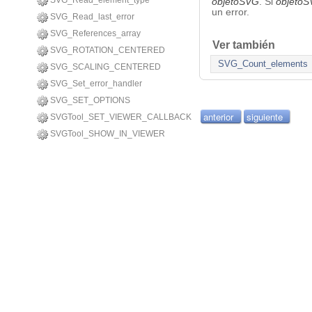
SVG_Read_element_type
objetoSVG
. Si
objeto
un error.
SVG_Read_last_error
SVG_References_array
Ver también
SVG_ROTATION_CENTERED
SVG_Count_elements
SVG_SCALING_CENTERED
SVG_Set_error_handler
SVG_SET_OPTIONS
anterior
siguiente
SVGTool_SET_VIEWER_CALLBACK
SVGTool_SHOW_IN_VIEWER