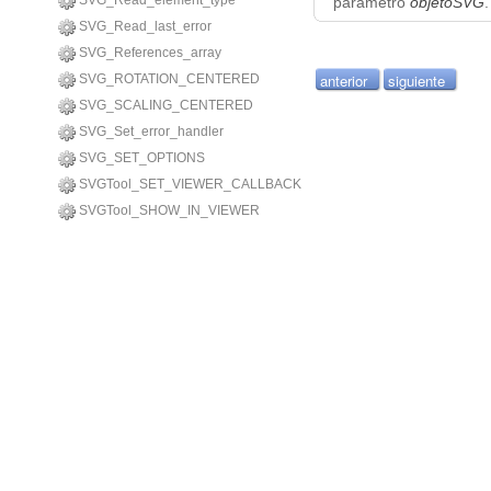
SVG_Read_element_type
parámetro
objetoSVG
.
SVG_Read_last_error
SVG_References_array
anterior
siguiente
SVG_ROTATION_CENTERED
SVG_SCALING_CENTERED
SVG_Set_error_handler
SVG_SET_OPTIONS
SVGTool_SET_VIEWER_CALLBACK
SVGTool_SHOW_IN_VIEWER