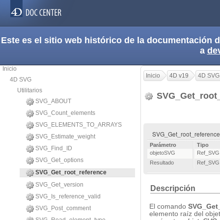
Este es el sitio web histórico de la documentación
a
de
Inicio
Inicio
4D v19
4D SVG
4D SVG
Utilitarios
SVG_Get_root_
SVG_ABOUT
SVG_Count_elements
SVG_ELEMENTS_TO_ARRAYS
SVG_Get_root_reference 
SVG_Estimate_weight
Parámetro
Tipo
SVG_Find_ID
objetoSVG
Ref_SVG
SVG_Get_options
Resultado
Ref_SVG
SVG_Get_root_reference
SVG_Get_version
Descripción
SVG_Is_reference_valid
El comando
SVG_Get_
SVG_Post_comment
elemento raíz del obje