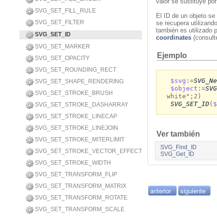
valor se sustituye por
SVG_SET_FILL_RULE
El ID de un objeto se 
SVG_SET_FILTER
se recupera utilizan
también es utilizado
SVG_SET_ID
coordinates
(consult
SVG_SET_MARKER
Ejemplo
SVG_SET_OPACITY
SVG_SET_ROUNDING_RECT
$svg
:=
SVG_Ne
SVG_SET_SHAPE_RENDERING
$object
:=
SVG
SVG_SET_STROKE_BRUSH
white";2)
SVG_SET_ID
(
$
SVG_SET_STROKE_DASHARRAY
SVG_SET_STROKE_LINECAP
SVG_SET_STROKE_LINEJOIN
Ver también
SVG_SET_STROKE_MITERLIMIT
SVG_Find_ID
SVG_SET_STROKE_VECTOR_EFFECT
SVG_Get_ID
SVG_SET_STROKE_WIDTH
SVG_SET_TRANSFORM_FLIP
SVG_SET_TRANSFORM_MATRIX
anterior
siguiente
SVG_SET_TRANSFORM_ROTATE
SVG_SET_TRANSFORM_SCALE