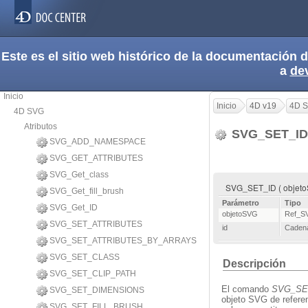
Este es el sitio web histórico de la documentación
a
de
Inicio
Inicio
4D v19
4D 
4D SVG
Atributos
SVG_SET_I
SVG_ADD_NAMESPACE
SVG_GET_ATTRIBUTES
SVG_Get_class
SVG_SET_ID ( objetoS
SVG_Get_fill_brush
Parámetro
Tipo
SVG_Get_ID
objetoSVG
Ref_S
SVG_SET_ATTRIBUTES
id
Caden
SVG_SET_ATTRIBUTES_BY_ARRAYS
SVG_SET_CLASS
Descripción
SVG_SET_CLIP_PATH
El comando
SVG_SE
SVG_SET_DIMENSIONS
objeto SVG de refere
SVG_SET_FILL_BRUSH