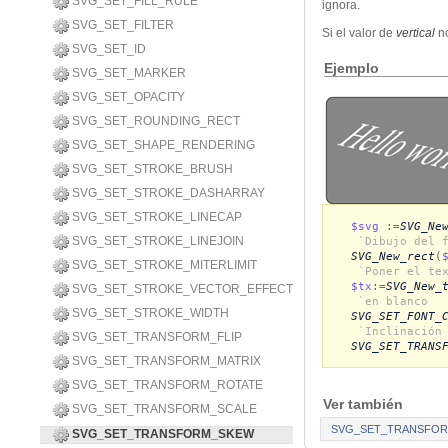
SVG_SET_FILL_RULE
ignora.
SVG_SET_FILTER
Si el valor de
vertical
n
SVG_SET_ID
Ejemplo
SVG_SET_MARKER
SVG_SET_OPACITY
SVG_SET_ROUNDING_RECT
SVG_SET_SHAPE_RENDERING
SVG_SET_STROKE_BRUSH
SVG_SET_STROKE_DASHARRAY
SVG_SET_STROKE_LINECAP
$svg
:=
SVG_Ne
SVG_SET_STROKE_LINEJOIN
`Dibujo del 
SVG_New_rect
(
SVG_SET_STROKE_MITERLIMIT
`Poner el te
$tx
:=
SVG_New_
SVG_SET_STROKE_VECTOR_EFFECT
`en blanco
SVG_SET_STROKE_WIDTH
SVG_SET_FONT_
`Inclinación
SVG_SET_TRANSFORM_FLIP
SVG_SET_TRANS
SVG_SET_TRANSFORM_MATRIX
SVG_SET_TRANSFORM_ROTATE
Ver también
SVG_SET_TRANSFORM_SCALE
SVG_SET_TRANSFOR
SVG_SET_TRANSFORM_SKEW