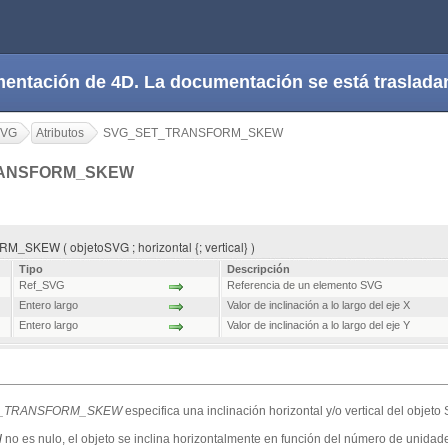
cumentación de 4D. La documentación se está trasla
SVG
Atributos
SVG_SET_TRANSFORM_SKEW
ANSFORM_SKEW
KEW ( objetoSVG ; horizontal {; vertical} )
Tipo
Descripción
Ref_SVG
Referencia de un elemento SVG
Entero largo
Valor de inclinación a lo largo del eje X
Entero largo
Valor de inclinación a lo largo del eje Y
_TRANSFORM_SKEW
especifica una inclinación horizontal y/o vertical del objet
l
no es nulo, el objeto se inclina horizontalmente en función del número de unidade