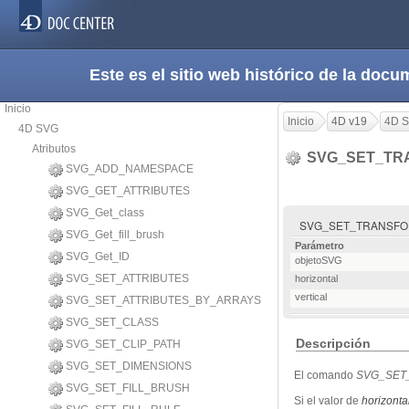
Este es el sitio web histórico de la do
Inicio
Inicio
4D v19
4D 
4D SVG
Atributos
SVG_SET_TR
SVG_ADD_NAMESPACE
SVG_GET_ATTRIBUTES
SVG_Get_class
SVG_SET_TRANSFORM_S
SVG_Get_fill_brush
Parámetro
SVG_Get_ID
objetoSVG
SVG_SET_ATTRIBUTES
horizontal
vertical
SVG_SET_ATTRIBUTES_BY_ARRAYS
SVG_SET_CLASS
Descripción
SVG_SET_CLIP_PATH
SVG_SET_DIMENSIONS
El comando
SVG_SET
SVG_SET_FILL_BRUSH
Si el valor de
horizonta