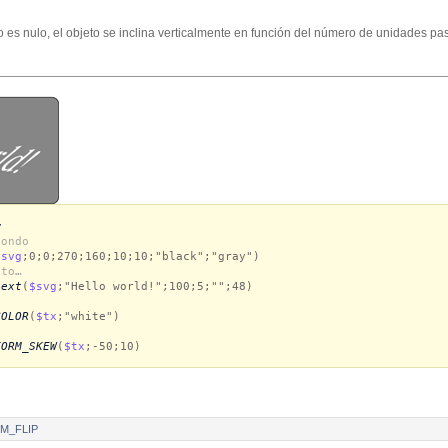
o es nulo, el objeto se inclina verticalmente en función del número de unidades pa
w
fondo
$svg
;0;0;270;160;10;10;"black";"gray")
xto…
text
(
$svg
;"Hello world!";100;5;"";48)
COLOR
(
$tx
;"white")
FORM_SKEW
(
$tx
;-50;10)
M_FLIP