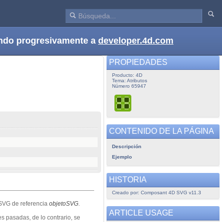
dando progresivamente a
developer.4d.com
PROPIEDADES
Producto: 4D
Tema: Atributos
Número 65947
CONTENIDO DE LA PÁGINA
Descripción
Ejemplo
HISTORIA
Creado por: Composant 4D SVG v11.3
o SVG de referencia
objetoSVG
.
ARTICLE USAGE
s pasadas, de lo contrario, se