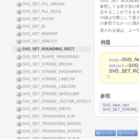
SVG_SET_ROUNDI
SVG_SET_FILL_BRUSH
参照してる長方形の
SVG_SET_FILL_RULE
定することができま
の値は引数として渡
SVG_SET_FILTER
の参照でなかった場
SVG_SET_ID
渡される値は、ユー
SVG_SET_MARKER
SVG_SET_OPACITY
例題
SVG_SET_ROUNDING_RECT
SVG_SET_SHAPE_RENDERING
SVG_N
$svg
:=
SVG_SET_STROKE_BRUSH
SVG
$object
:=
SVG_SET_R
SVG_SET_STROKE_DASHARRAY
る
SVG_SET_STROKE_LINECAP
SVG_SET_STROKE_LINEJOIN
SVG_SET_STROKE_MITERLIMIT
参照
SVG_SET_STROKE_VECTOR_EFFECT
SVG_New_rect
SVG_SET_STROKE_WIDTH
SVG_SET_STROKE_
SVG_SET_TRANSFORM_FLIP
SVG_SET_TRANSFORM_MATRIX
SVG_SET_TRANSFORM_ROTATE
前ページ
次ページ
SVG_SET_TRANSFORM_SCALE