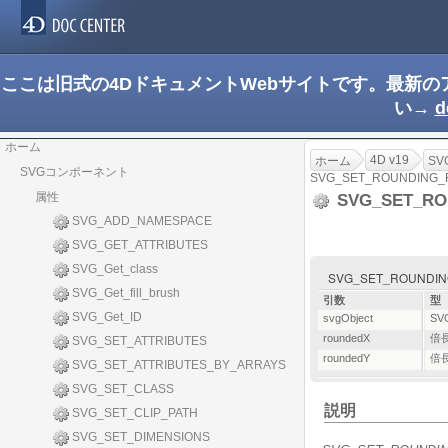
ここは旧式の4DドキュメントWebサイトです。最新
い→
d
ホーム
4D v19
ホーム
S
SVGコンポーネント
SVG_SET_ROUNDING_
属性
SVG_SET_RO
SVG_ADD_NAMESPACE
SVG_GET_ATTRIBUTES
SVG_Get_class
SVG_SET_ROUNDING_R
SVG_Get_fill_brush
引数
型
SVG_Get_ID
svgObject
SV
roundedX
倍
SVG_SET_ATTRIBUTES
roundedY
倍
SVG_SET_ATTRIBUTES_BY_ARRAYS
SVG_SET_CLASS
説明
SVG_SET_CLIP_PATH
SVG_SET_DIMENSIONS