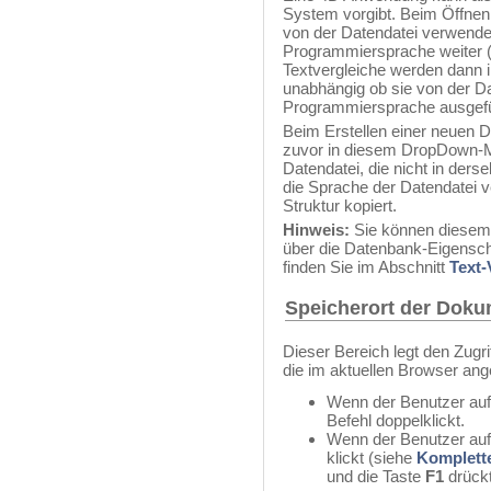
System vorgibt. Beim Öffnen
von der Datendatei verwendet
Programmiersprache weiter (in
Textvergleiche werden dann 
unabhängig ob sie von der D
Programmiersprache ausgefü
Beim Erstellen einer neuen D
zuvor in diesem DropDown-M
Datendatei, die nicht in derse
die Sprache der Datendatei 
Struktur kopiert.
Hinweis:
Sie können diesem 
über die Datenbank-Eigensch
finden Sie im Abschnitt
Text-
Speicherort der Doku
Dieser Bereich legt den Zugr
die im aktuellen Browser ange
Wenn der Benutzer au
Befehl doppelklickt.
Wenn der Benutzer auf
klickt (siehe
Komplette
und die Taste
F1
drückt