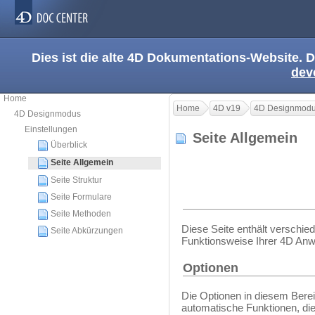
Dies ist die alte 4D Dokumentations-Website. D
dev
Home
Home
4D v19
4D Designmod
4D Designmodus
Einstellungen
Seite Allgemein
Überblick
Seite Allgemein
Seite Struktur
Seite Formulare
Seite Methoden
Diese Seite enthält verschie
Seite Abkürzungen
Funktionsweise Ihrer 4D An
Optionen
Die Optionen in diesem Berei
automatische Funktionen, di