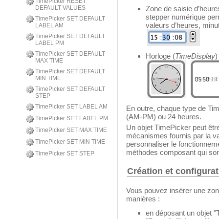
TimePicker RESET
DEFAULT VALUES
Zone de saisie d’heur
stepper numérique perm
TimePicker SET DEFAULT
valeurs d’heures, minu
LABEL AM
TimePicker SET DEFAULT
LABEL PM
TimePicker SET DEFAULT
Horloge (
TimeDisplay
)
MAX TIME
TimePicker SET DEFAULT
MIN TIME
TimePicker SET DEFAULT
STEP
TimePicker SET LABEL AM
En outre, chaque type de Tim
(AM-PM) ou 24 heures.
TimePicker SET LABEL PM
Un objet TimePicker peut êtr
TimePicker SET MAX TIME
mécanismes fournis par la va
TimePicker SET MIN TIME
personnaliser le fonctionnem
méthodes composant qui sont
TimePicker SET STEP
Création et configura
Vous pouvez insérer une zon
manières :
en déposant un objet "