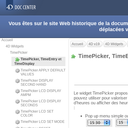
Vous êtes sur le site Web historique de la doc
déplacées 
Accueil
Accueil
4D v19
4D Widgets
4D Widgets
TimePicker
TimePicker, Time
TimePicker, TimeEntry et
TimeDisplay
TimePicker APPLY DEFAULT
VALUES
TimePicker DISPLAY
SECOND HAND
TimePicker LCD DISPLAY
Le widget TimePicker propos
AMPM
pouvez utiliser pour valorise
TimePicker LCD DISPLAY
d’heures ou afficher des heure
SECONDS
:
TimePicker LCD SET
COLOR
Pop up menu simple ou
TimePicker LCD SET MODE