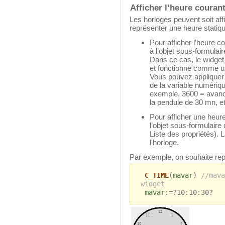
Afficher l’heure couran
Les horloges peuvent soit af
représenter une heure statiqu
Pour afficher l’heure 
à l’objet sous-formulai
Dans ce cas, le widget
et fonctionne comme u
Vous pouvez appliquer u
de la variable numériq
exemple, 3600 = avance
la pendule de 30 mn, et
Pour afficher une heur
l’objet sous-formulair
Liste des propriétés). 
l'horloge.
Par exemple, on souhaite rep
C_TIME
(
mavar
)
//mava
widget
mavar
:=?10:10:30?