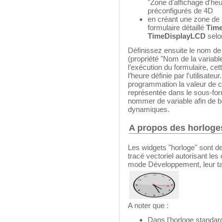
"Zone d'affichage d'heu
préconfigurés de 4D
en créant une zone de s
formulaire détaillé
Time
TimeDisplayLCD
selo
Définissez ensuite le nom de
(propriété "Nom de la variable
l’exécution du formulaire, ce
l’heure définie par l’utilisateu
programmation la valeur de c
représentée dans le sous-fo
nommer de variable afin de 
dynamiques.
A propos des horloge
Les widgets "horloge" sont d
tracé vectoriel autorisant le
mode Développement, leur tail
A noter que :
Dans l'horloge standard