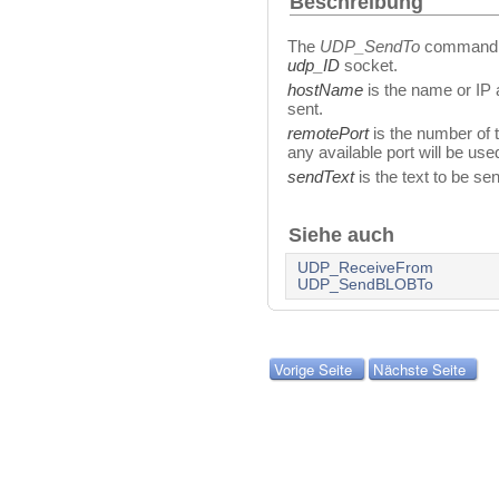
Beschreibung
The
UDP_SendTo
command ca
udp_ID
socket.
hostName
is the name or IP a
sent.
remotePort
is the number of t
any available port will be use
sendText
is the text to be sen
Siehe auch
UDP_ReceiveFrom
UDP_SendBLOBTo
Vorige Seite
Nächste Seite