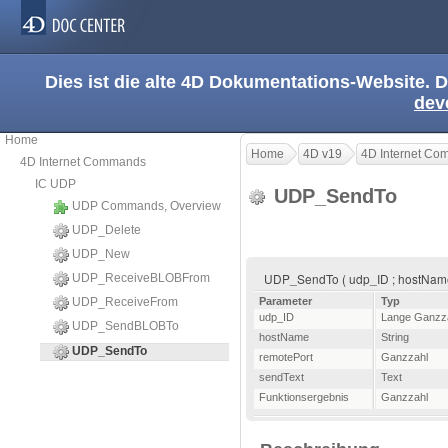
Dies ist die alte 4D Dokumentations-Website. D
dev
Home
Home
4D v19
4D Internet C
4D Internet Commands
IC UDP
UDP_SendTo
UDP Commands, Overview
UDP_Delete
UDP_New
UDP_SendTo ( udp_ID ; hostName 
UDP_ReceiveBLOBFrom
UDP_ReceiveFrom
Parameter
Typ
udp_ID
Lange Ganzz
UDP_SendBLOBTo
hostName
String
UDP_SendTo
remotePort
Ganzzahl
sendText
Text
Funktionsergebnis
Ganzzahl