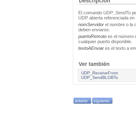
Descripción
El comando
UDP_SendTo
pe
UDP abierta referenciada en
nomServidor
el nombre o la d
deben enviarse.
puertoRemoto
es el número de
cualquier puerto disponible.
textoAEnviar
es el texto a env
Ver también
UDP_ReceiveFrom
UDP_SendBLOBTo
anterior
siguiente