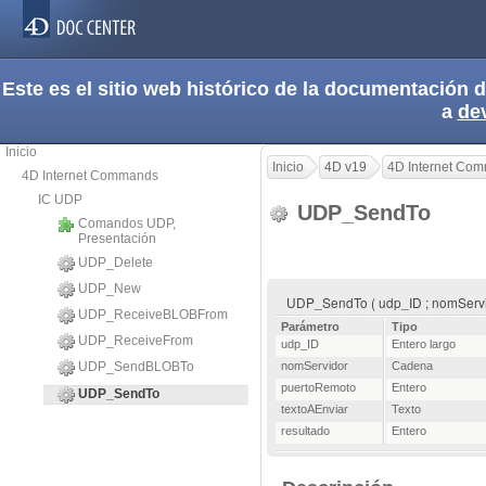
Este es el sitio web histórico de la documentación
a
de
Inicio
Inicio
4D v19
4D Internet Co
4D Internet Commands
IC UDP
UDP_SendTo
Comandos UDP,
Presentación
UDP_Delete
UDP_New
UDP_SendTo ( udp_ID ; nomServido
UDP_ReceiveBLOBFrom
Parámetro
Tipo
UDP_ReceiveFrom
udp_ID
Entero largo
UDP_SendBLOBTo
nomServidor
Cadena
puertoRemoto
Entero
UDP_SendTo
textoAEnviar
Texto
resultado
Entero